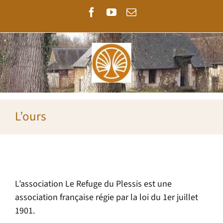
Passer
Facebook
YouTube
Email
au
contenu
L’ours
L’association Le Refuge du Plessis est une
association française régie par la loi du 1er juillet
1901.