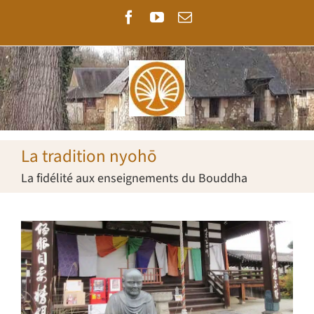
Passer
Facebook
YouTube
Email
au
contenu
La tradition nyohō
La fidélité aux enseignements du Bouddha