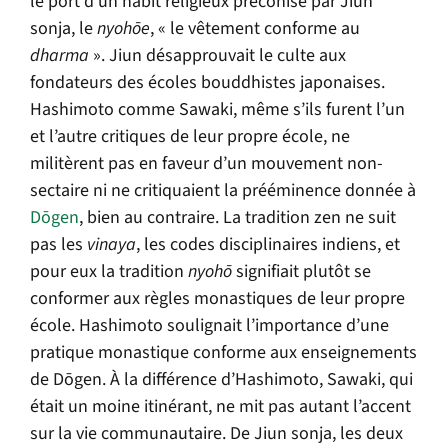
le port d’un habit religieux préconisé par Jiun
sonja, le
nyohōe
, « le vêtement conforme au
dharma
». Jiun désapprouvait le culte aux
fondateurs des écoles bouddhistes japonaises.
Hashimoto comme Sawaki, même s’ils furent l’un
et l’autre critiques de leur propre école, ne
militèrent pas en faveur d’un mouvement non-
sectaire ni ne critiquaient la prééminence donnée à
Dōgen
, bien au contraire. La tradition zen ne suit
pas les
vinaya
, les codes disciplinaires indiens, et
pour eux la tradition
nyohō
signifiait plutôt se
conformer aux règles monastiques de leur propre
école. Hashimoto soulignait l’importance d’une
pratique monastique conforme aux enseignements
de Dōgen. À la différence d’Hashimoto, Sawaki, qui
était un moine itinérant, ne mit pas autant l’accent
sur la vie communautaire. De Jiun sonja, les deux