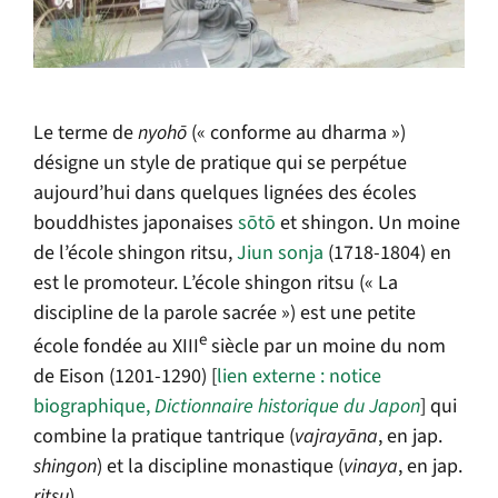
Le terme de
nyohō
(« conforme au dharma »)
désigne un style de pratique qui se perpétue
aujourd’hui dans quelques lignées des écoles
bouddhistes japonaises
sōtō
et shingon. Un moine
de l’école shingon ritsu,
Jiun sonja
(1718-1804) en
est le promoteur. L’école shingon ritsu (« La
discipline de la parole sacrée ») est une petite
e
école fondée au XIII
siècle par un moine du nom
de Eison (1201-1290) [
lien externe : notice
biographique,
Dictionnaire historique du Japon
] qui
combine la pratique tantrique (
vajrayāna
, en jap.
shingon
) et la discipline monastique (
vinaya
, en jap.
ritsu
).