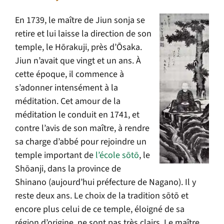
En 1739, le maître de Jiun sonja se
retire et lui laisse la direction de son
temple, le Hōrakuji, près d’Ōsaka.
Jiun n’avait que vingt et un ans. À
cette époque, il commence à
s’adonner intensément à la
méditation. Cet amour de la
méditation le conduit en 1741, et
contre l’avis de son maître, à rendre
sa charge d’abbé pour rejoindre un
temple important de
l’école sōtō
, le
Shōanji, dans la province de
Shinano (aujourd’hui préfecture de Nagano). Il y
reste deux ans. Le choix de la tradition sōtō et
encore plus celui de ce temple, éloigné de sa
région d’origine, ne sont pas très clairs. Le maître