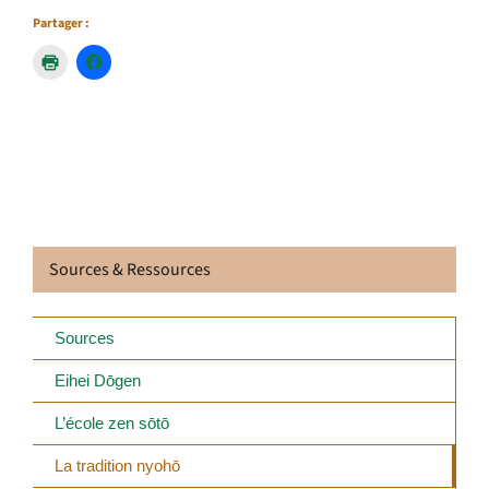
Partager :
Sources & Ressources
Sources
Eihei Dōgen
L’école zen sōtō
La tradition nyohō