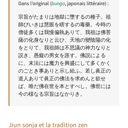
Dans l’original (
bungo
, japonais littéraire) :
宗旨がたまりは地獄に墮するの種子。祖
師びいきは慧眼を瞎するの毒藥。今時の
僧徒多くは我慢偏執ありて、我祖は佛菩
薩の化身なりと云ひ、天地の變陰陽の化
をとりて、我祖師は不思議の神力なりと
説き、愚癡の男女を誑す。佛説による
に、末法には魔力を興盛にして多くかく
のごとき事ありと示し給ふ。若し眞正の
道人ありて眞正の佛法を求めんと欲せ
ば、唯だ佛在世を本とすべし。佛世には
今の様なる宗旨はなかりき。
Jiun sonja et la tradition zen