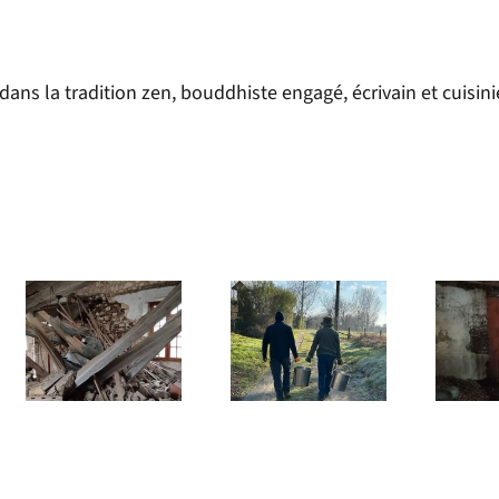
ns la tradition zen, bouddhiste engagé, écrivain et cuisini
Le Refuge –
Le Refuge –
nt
infolettre
infolettre
mars 2025
janvier 2025