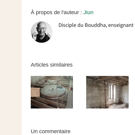
À propos de l'auteur :
Jiun
Disciple du Bouddha, enseignant da
Articles similaires
e Refuge –
Le Refuge –
Le Refuge –
infolettre
infolettre
L’effondreme
anvier 2026
août 2025
du moulin
Un commentaire