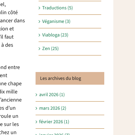
el,
Traductions (5)
lin côté
vancer dans
Véganisme (3)
ion et
Viabloga (23)
l faut
é à des
Zen (25)
ond entre
ment
Les archives du blog
 une chape
ix mille
avril 2026 (1)
l’ancienne
es d’un
mars 2026 (2)
roule un
février 2026 (1)
e sur les
 chez un