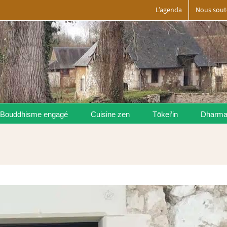
L’agenda
Nous sout
Bouddhisme engagé
Cuisine zen
Tōkei’in
Dharm