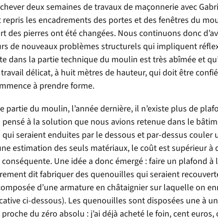
achever deux semaines de travaux de maçonnerie avec Gabri
t repris les encadrements des portes et des fenêtres du mou
part des pierres ont été changées. Nous continuons donc d’a
urs de nouveaux problèmes structurels qui impliquent réflex
 dans la partie technique du moulin est très abîmée et qu’i
travail délicat, à huit mètres de hauteur, qui doit être confi
commence à prendre forme.
partie du moulin, l’année dernière, il n’existe plus de plaf
is pensé à la solution que nous avions retenue dans le bâti
es qui seraient enduites par le dessous et par-dessus couler
ne estimation des seuls matériaux, le coût est supérieur à d
conséquente. Une idée a donc émergé : faire un plafond à 
trement dit fabriquer des quenouilles qui seraient recouvert
composée d’une armature en châtaignier sur laquelle on en
licative ci-dessous). Les quenouilles sont disposées une à un
 proche du zéro absolu : j’ai déjà acheté le foin, cent euros,