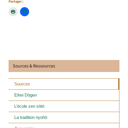
Partager :
Sources & Ressources
Sources
Eihei Dōgen
L’école zen sōtō
La tradition nyohō