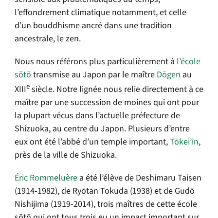
l’effondrement climatique notamment, et celle
d’un bouddhisme ancré dans une tradition
ancestrale, le zen.
Nous nous référons plus particulièrement à
l’école
sōtō
transmise au Japon par le maître
Dōgen
au
e
XIII
siècle. Notre lignée nous relie directement à ce
maître par une succession de moines qui ont pour
la plupart vécus dans l’actuelle préfecture de
Shizuoka, au centre du Japon. Plusieurs d’entre
eux ont été l’abbé d’un temple important,
Tōkei’in
,
près de la ville de Shizuoka.
Éric Rommeluère
a été l’élève de Deshimaru Taisen
(1914-1982), de Ryōtan Tokuda (1938) et de Gudō
Nishijima (1919-2014), trois maîtres de cette école
sōtō qui ont tous trois eu un impact important sur