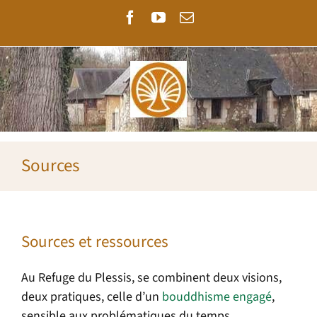
Passer
Facebook
YouTube
Email
au
contenu
Sources
Sources et ressources
Au Refuge du Plessis, se combinent deux visions,
deux pratiques, celle d’un
bouddhisme engagé
,
sensible aux problématiques du temps,