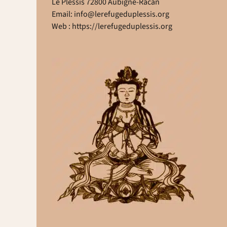
Le Plessis 72800 Aubigné-Racan
Email:
info@lerefugeduplessis.org
Web :
https://lerefugeduplessis.org