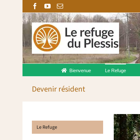
Passer
Facebook
YouTube
Email
au
contenu
Bienvenue
Le Refuge
Devenir résident
Le Refuge