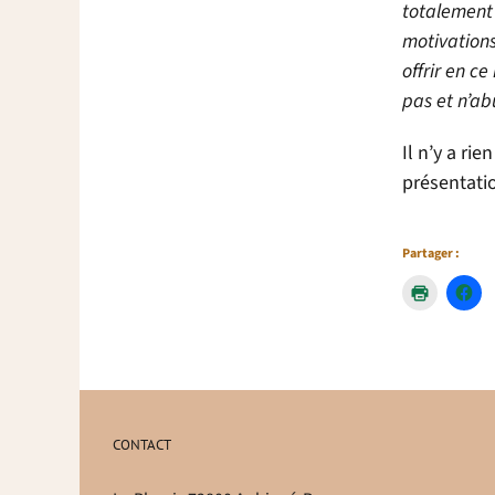
totalement 
motivations
offrir en c
pas et n’ab
Il n’y a ri
présentati
Partager :
CONTACT