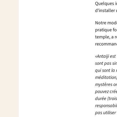
Quelques i
d’installer
Notre modè
pratique fo
temple, a 
recommanda
«Antaiji es
sont pas si
qui sont la
méditation,
mystères or
pouvez crée
durée (troi
responsabil
pas utilise