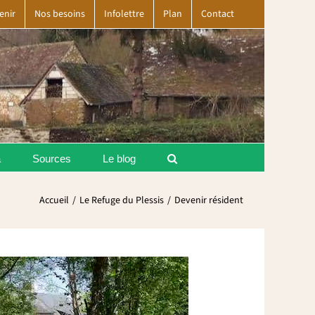
enir
Nos besoins
Infolettre
Plan
Contact
a
Sources
Le blog
Accueil
Le Refuge du Plessis
Devenir résident