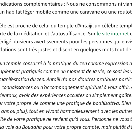
ndications complémentaires : Nous ne consommons ni viande
 un habitat léger mobile comme une caravane ou une roulotte
le est proche de celui du temple d’Antaiji, un célèbre temp
rte de la méditation et l’autosuffisance. Sur
le site internet
d
rédigé plusieurs avertissements pour les personnes qui envi
tions sont très justes et disent en quelques mots tout de l
t un temple consacré à la pratique du zen comme expression de
mplement pratiqués comme un moment de la vie, ce sont les v
 manifestation du zen. Antaiji n’a pas d’autres pratiques part
 connaissances ou d’accompagnement spirituel à vous offrir. Ce
ientaux, avoir des expériences occultes ou simplement goûter 
r votre propre vie comme une pratique de bodhisattva. Bien q
s ans ou plus), tout en vivant harmonieusement avec les autre
ité de votre pratique ne revient qu’à vous. Personne ne vous t
r la voie du Bouddha pour votre propre compte, mais plutôt 