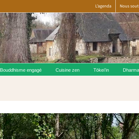
L’agenda
Nous sout
Bouddhisme engagé
Cuisine zen
Tōkei’in
Dharm