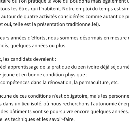
ire où l’on pratique la voie du Bouddha mais également un 
 tous les êtres qui l’habitent. Notre emploi du temps est si
t autour de quatre activités considérées comme autant de pra
t oui, telle est la présentation traditionnelle!).
ieurs années d’efforts, nous sommes désormais en mesure d’
ois, quelques années ou plus.
 les candidats devraient :
réel apprentissage de la pratique du zen (voire déjà séjour
z jeune et en bonne condition physique ;
s compétences dans la rénovation, la permaculture, etc.
ucune de ces conditions n’est obligatoire, mais les personn
s dans un lieu isolé, où nous recherchons l’autonomie énerg
 des bâtiments vont se poursuivre encore quelques années. 
 les techniques et les savoir-faire.