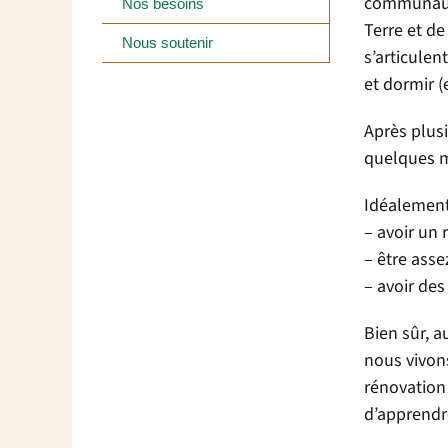
communauta
Nos besoins
Terre et de
Nous soutenir
s’articulen
et dormir (e
Après plus
quelques m
Idéalement,
– avoir un 
– être asse
– avoir de
Bien sûr, a
nous vivon
rénovation
d’apprendre