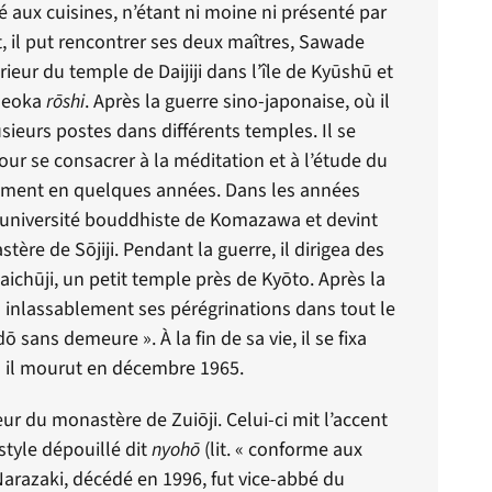
é aux cuisines, n’étant ni moine ni présenté par
, il put rencontrer ses deux maîtres, Sawade
ieur du temple de Daijiji dans l’île de
Kyūshū
et
Fueoka
r
ō
shi
. Après la guerre sino-japonaise, où il
ieurs postes dans différents temples. Il se
pour se consacrer à la méditation et à l’étude du
dement en quelques années. Dans les années
l’université bouddhiste de Komazawa et devint
stère de S
ō
jiji. Pendant la guerre, il dirigea des
Daich
ū
ji, un petit temple près de Ky
ō
to. Après la
a inlassablement ses pérégrinations dans tout le
d
ō
sans demeure ». À la fin de sa vie, il se fixa
ù il mourut en décembre 1965.
ieur du monastère de Zui
ō
ji. Celui-ci mit l’accent
style dépouillé dit
nyoh
ō
(lit. « conforme aux
arazaki, décédé en 1996, fut vice-abbé du