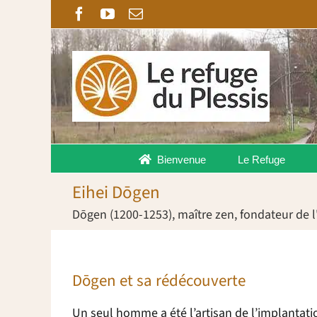
Passer
Facebook
YouTube
Email
au
contenu
Bienvenue
Le Refuge
Eihei Dōgen
Dōgen (1200-1253), maître zen, fondateur de l
Dōgen et sa rédécouverte
Un seul homme a été l’artisan de l’implantat