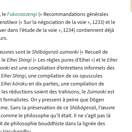
 le
Fukanzazengi
(« Recommandations générales
end
ō
wa
(« Sur la négociation de la voie », 1233) et le
ver dans l’étude de la voie », 1234) contiennent déjà
urs.
œuvres sont le
Sh
ō
b
ō
genz
ō
zuimonki
(« Recueil de
, le
Eihei Shingi
(« Les règles pures d’Eihei ») et le
Eihei
onki
est une compilation d’entretiens informels des
e
Eihei Shingi
, une compilation de six opuscules
e
Eihei k
ō
roku
en dix parties, une compilation de
 les réductions soient des trahisons, le
Zuimonki
est
t formalistes. On y pressent à peine que D
ō
gen
me. Sans la préservation de ce
Sh
ō
b
ō
genz
ō
, l’œuvre
omme le philosophe qu’il était. Il ne s’agit pas là
agit de philosophie bouddhiste dans la lignée des
u Vasubandhu.