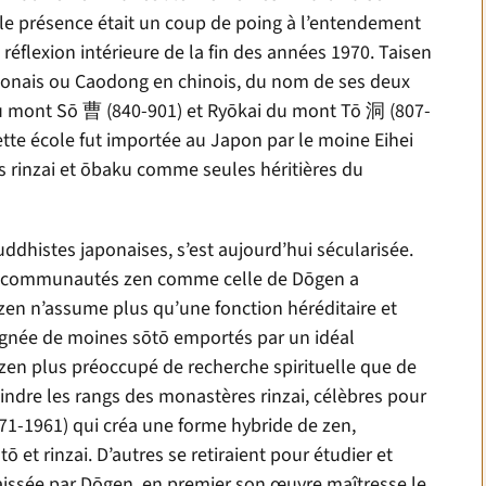
ule présence était un coup de poing à l’entendement
 réflexion intérieure de la fin des années 1970. Taisen
onais ou Caodong en chinois, du nom de ses deux
u mont S
ō 曹
(840-901) et Ry
ō
kai du mont T
ō 洞
(807-
Cette école fut importée au Japon par le moine Eihei
s rinzai et
ō
baku comme seules héritières du
ddhistes japonaises, s’est aujourd’hui sécularisée.
es communautés zen comme celle de D
ō
gen a
 zen n’assume plus qu’une fonction héréditaire et
ignée de moines s
ō
t
ō
emportés par un idéal
n zen plus préoccupé de recherche spirituelle que de
oindre les rangs des monastères rinzai, célèbres pour
1-1961) qui créa une forme hybride de zen,
ō
t
ō
et rinzai. D’autres se retiraient pour étudier et
aissée par D
ō
gen, en premier son œuvre maîtresse le