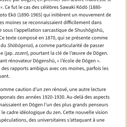
oi ». Ce fut le cas des célèbres Sawaki K
ō
d
ō
(1880-
moto Ek
ō (1890-1965)
qui initièrent un mouvement de
Ces moines se reconnaissaient difficilement dans
le sous l’appellation sarcastique de Shush
ō
gish
ū
,
 Ce texte composé en 1870, qui se présente comme
s du
Sh
ō
b
ō
genz
ō,
a comme particularité de passer
e (jap.
zazen
), pourtant la clé de l’œuvre de D
ō
gen.
urant rénovateur D
ō
gensh
ū
, « l’école de D
ō
gen ».
 des rapports ambigus avec ces moines, parfois les
uant.
comme caution d’un zen rénové, une autre lecture
ls japonais des années 1920-1930. Au-delà des aspects
nnaissaient en D
ō
gen l’un des plus grands penseurs
 le cadre idéologique du zen. Cette nouvelle vision
spéculations, des universitaires s’attaquant à une