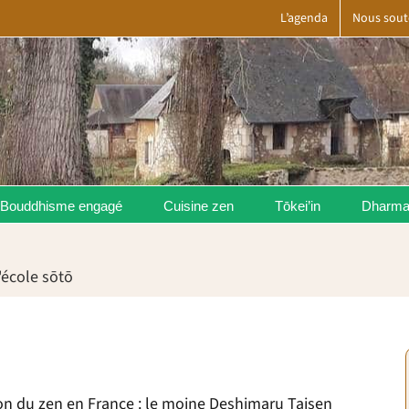
L’agenda
Nous sout
Bouddhisme engagé
Cuisine zen
Tōkei’in
Dharm
'école sōtō
ion du zen en France : le moine Deshimaru Taisen