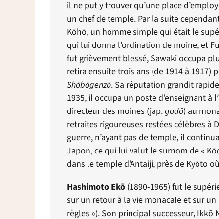
il ne put y trouver qu’une place d’employ
un chef de temple. Par la suite cependant
K
ō
h
ō
, un homme simple qui était le supér
qui lui donna l’ordination de moine, et 
fut grièvement blessé, Sawaki occupa plus
retira ensuite trois ans (de 1914 à 1917) 
Sh
ō
b
ō
genz
ō
. Sa réputation grandit rapi
1935, il occupa un poste d’enseignant à 
directeur des moines (jap.
god
ō
) au mona
retraites rigoureuses restées célèbres à 
guerre, n’ayant pas de temple, il continu
Japon, ce qui lui valut le surnom de « K
ō
dans le temple d’Antaiji, près de Ky
ō
to o
Hashimoto Ek
ō
(1890-1965) fut le supér
sur un retour à la vie monacale et sur un 
règles »). Son principal successeur, Ikk
ō
N