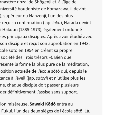
nastère rinzai de Sh
ō
genji et, à l’âge de
’université bouddhiste de Komazawa, il devint
, supérieur du Nanzenji, l’un des plus
 reçu sa confirmation (jap.
inka
), Harada devint
ni Hakuun (1885-1973), également ordonné
e ses principaux disciples. Après avoir étudié avec
5 son disciple et reçut son approbation en 1943.
cole s
ō
t
ō
en 1954 en créant sa propre
 société des Trois trésors »). Bien que
résente la forme la plus pure de la méditation,
osition actuelle de l’école s
ō
t
ō
qui, depuis le
nce à l’éveil (jap.
satori
) et n’utilise plus les
me, chaque disciple doit passer plusieurs
der définitivement l’assise sans support.
tion miséreuse,
Sawaki K
ō
d
ō
entra au
 Fukui, l’un des deux sièges de l’école s
ō
t
ō
. Là,