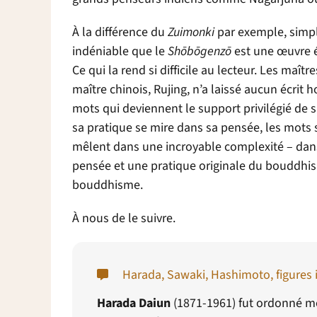
À la différence du
Zuimonki
par exemple, simple
indéniable que le
Sh
ō
b
ō
genz
ō
est une œuvre éc
Ce qui la rend si difficile au lecteur. Les maî
maître chinois, Rujing, n’a laissé aucun écri
mots qui deviennent le support privilégié de s
sa pratique se mire dans sa pensée, les mots 
mêlent dans une incroyable complexité – dan
pensée et une pratique originale du bouddhi
bouddhisme.
À nous de le suivre.
Harada, Sawaki, Hashimoto, figures
Harada Daiun
(1871-1961) fut ordonné moi