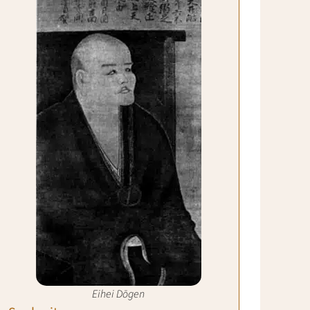
Eihei Dōgen