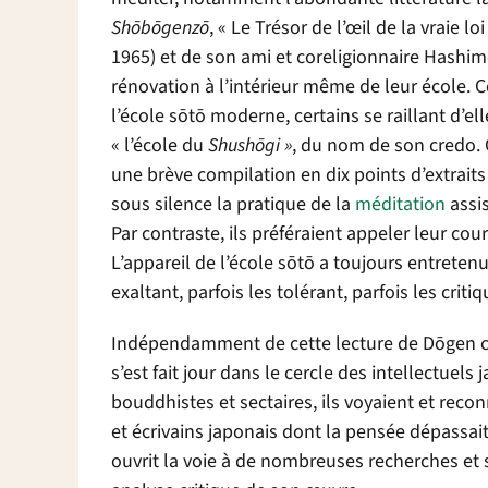
Sh
ō
b
ō
genz
ō
, « Le Trésor de l’œil de la vraie l
1965) et de son ami et coreligionnaire Hashi
rénovation à l’intérieur même de leur école. 
l’école s
ō
t
ō
moderne, certains se raillant d’el
« l’école du
Shush
ō
gi »
, du nom de son credo.
une brève compilation en dix points d’extrait
sous silence la pratique de la
méditation
assis
Par contraste, ils préféraient appeler leur co
L’appareil de l’école s
ō
t
ō
a toujours entretenu
exaltant, parfois les tolérant, parfois les critiq
Indépendamment de cette lecture de D
ō
gen 
s’est fait jour dans le cercle des intellectue
bouddhistes et sectaires, ils voyaient et reco
et écrivains japonais dont la pensée dépassait
ouvrit la voie à de nombreuses recherches et 