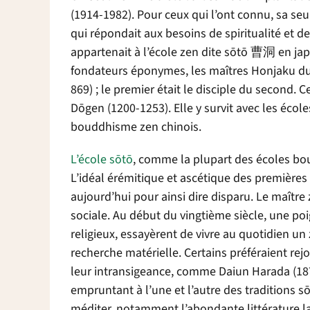
(1914-1982). Pour ceux qui l’ont connu, sa se
qui répondait aux besoins de spiritualité et de
appartenait à l’école zen dite s
ō
t
ō 曹洞
en jap
fondateurs éponymes, les maîtres Honjaku d
869) ; le premier était le disciple du second. 
D
ō
gen (1200-1253). Elle y survit avec les école
bouddhisme zen chinois.
L’école s
ō
t
ō
, comme la plupart des écoles bou
L’idéal érémitique et ascétique des premièr
aujourd’hui pour ainsi dire disparu. Le maître
sociale. Au début du vingtième siècle, une po
religieux, essayèrent de vivre au quotidien u
recherche matérielle. Certains préféraient rej
leur intransigeance, comme Daiun Harada (187
empruntant à l’une et l’autre des traditions s
méditer, notamment l’abondante littérature l