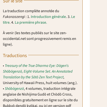
Sur le site
La traduction complète annotée du
Fukanzazengi
: 1.
Introduction générale
. 3.
Le
titre
. 4.
La première phrase.
À venir (les textes publiés sur le site zen-
occidental.net sont progressivement remis en
ligne).
Traductions
•
Treasury of the True Dharma Eye: Dōgen’s
Shōbōgenzō, Eight-Volume Set. An Annotated
Translation by the Sōtō Zen Text Project
,
University of Hawaii Press, huit volumes (ang.).
•
Sh
ō
b
ō
genz
ō
, 4 volumes, traduction intégrale
anglaise de Nishijima Gud
ō
et Ch
ō
d
ō
Cross,
disponibles gratuitement en ligne sur le site du
Bukky
ō
dend
ō
ky
ō
kai, ou ici en version pdf