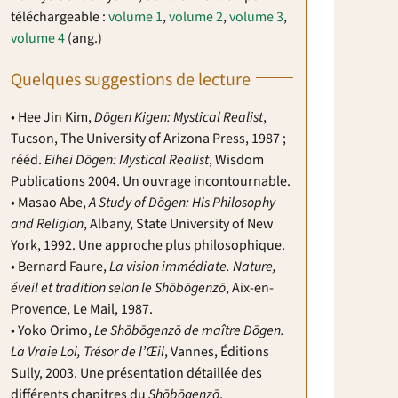
téléchargeable :
volume 1
,
volume 2
,
volume 3
,
volume 4
(ang.)
Quelques suggestions de lecture
• Hee Jin Kim,
D
ō
gen Kigen: Mystical Realist
,
Tucson, The University of Arizona Press, 1987 ;
rééd.
Eihei D
ō
gen: Mystical Realist
, Wisdom
Publications 2004. Un ouvrage incontournable.
• Masao Abe,
A Study of D
ō
gen: His Philosophy
and Religion
, Albany, State University of New
York, 1992. Une approche plus philosophique.
• Bernard Faure,
La vision immédiate. Nature,
éveil et tradition selon le Sh
ō
b
ō
genz
ō
, Aix-en-
Provence, Le Mail, 1987.
• Yoko Orimo,
Le Sh
ō
b
ō
genz
ō
de maître D
ō
gen.
La Vraie Loi, Trésor de l’Œil
, Vannes, Éditions
Sully, 2003. Une présentation détaillée des
différents chapitres du
Sh
ō
b
ō
genz
ō
.