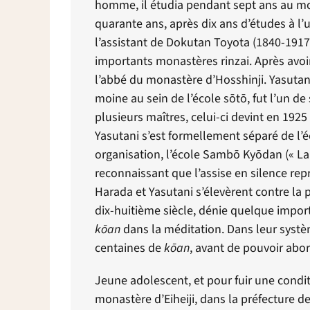
homme, il étudia pendant sept ans au mo
quarante ans, après dix ans d’études à l
l’assistant de Dokutan Toyota (1840-1917)
importants monastères rinzai. Après avoir
l’abbé du monastère d’Hosshinji. Yasuta
moine au sein de l’école s
ō
t
ō
, fut l’un d
plusieurs maîtres, celui-ci devint en 192
Yasutani s’est formellement séparé de l’é
organisation, l’école Samb
ō
Ky
ō
dan (« La
reconnaissant que l’assise en silence rep
Harada et Yasutani s’élevèrent contre la p
dix-huitième siècle, dénie quelque importa
k
ō
an
dans la méditation. Dans leur systè
centaines de
k
ō
an
, avant de pouvoir abor
Jeune adolescent, et pour fuir une condi
monastère d’Eiheiji, dans la préfecture de