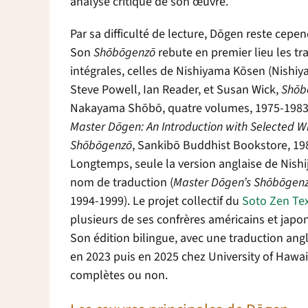
analyse critique de son œuvre.
Par sa difficulté de lecture, D
ō
gen reste cepe
Son
Sh
ō
b
ō
genz
ō
rebute en premier lieu les tr
intégrales, celles de Nishiyama K
ō
sen (Nishiy
Steve Powell, Ian Reader, et Susan Wick,
Sh
ō
b
Nakayama Sh
ō
b
ō
, quatre volumes, 1975-1983)
Master Dōgen: An Introduction with Selected Wr
Shōbōgenzō
, Sankibō Buddhist Bookstore, 19
Longtemps, seule la version anglaise de Nish
nom de traduction (
Master D
ō
gen’s Sh
ō
b
ō
gen
1994-1999). Le projet collectif du
S
oto
Zen Tex
plusieurs de ses confrères américains et jap
Son édition bilingue, avec une traduction angl
en 2023 puis en 2025 chez University of Hawaii
complètes ou non.