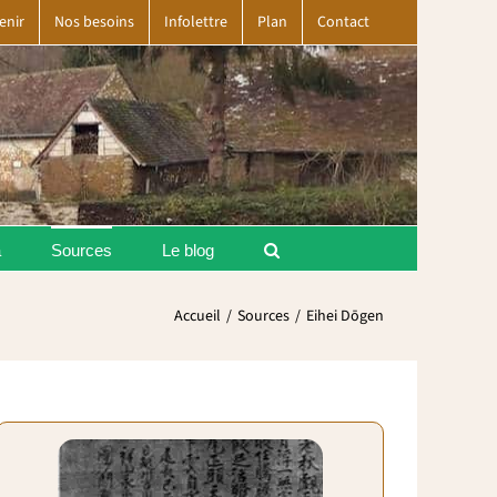
enir
Nos besoins
Infolettre
Plan
Contact
a
Sources
Le blog
Accueil
Sources
Eihei Dōgen