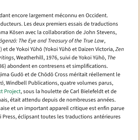
ndant encore largement méconnu en Occident.
aducteurs. Les deux premiers essais de traductions
ama K
ō
sen avec la collaboration de John Stevens,
ō
genz
ō:
The Eye and Treasury of the True Law
,
 et de Yokoi Y
ū
h
ō (Yokoi Yūhō et Daizen Victoria,
Zen
itings
, Weatherhill, 1976, suivi de Yokoi Yūhō,
The
86)
abondent en contresens et simplifications.
ijima Gud
ō
et de Ch
ō
d
ō
Cross méritait réellement le
z
ō
, Windbell Publications, quatre volumes parus,
t Project
, sous la houlette de Carl Bielefeldt et de
onais, était attendu depuis de nombreuses années.
aise et un important appareil critique est enfin parue
 Press, éclipsant toutes les traductions antérieures