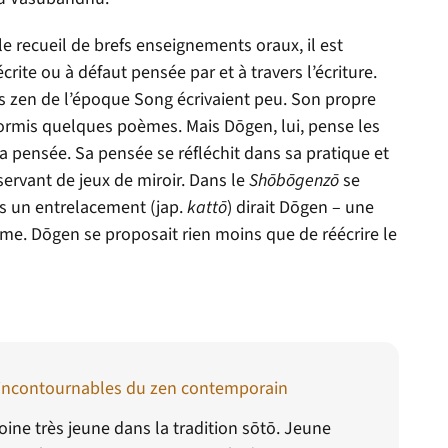
 recueil de brefs enseignements oraux, il est
rite ou à défaut pensée par et à travers l’écriture.
tres zen de l’époque Song écrivaient peu. Son propre
t hormis quelques poèmes. Mais D
ō
gen, lui, pense les
a pensée. Sa pensée se réfléchit dans sa pratique et
servant de jeux de miroir. Dans le
Sh
ō
b
ō
genz
ō
se
s un entrelacement (jap.
katt
ō
) dirait D
ō
gen – une
sme. D
ō
gen se proposait rien moins que de réécrire le
 incontournables du zen contemporain
ne très jeune dans la tradition s
ō
t
ō
. Jeune