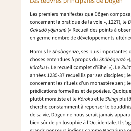
Les
œ
uvres principales de D
ō
gen
Les premiers manifestes que D
ō
gen composa,
concernant la pratique de la voie », 1227), le
B
Gakud
ō
y
ō
jin sh
ū
(« Recueil des points à obser
en germe nombre de développements ultérie
Hormis le
Sh
ō
b
ō
genz
ō
, ses plus importantes 
choses entendues à propos du
Sh
ō
b
ō
genz
ō »
)
k
ō
roku
(« Le recueil complet d’Eihei »). Le
Zuim
années 1235-37 recueillis par ses disciples ; l
concernant les rituels d’un monastère zen ; l
prédications formelles et de poésies. Quoique
plutôt moraliste et le
K
ō
roku
et le
Shingi
plutô
cherche constamment à repenser le bouddhis
de sa vie, D
ō
gen ne nous serait jamais apparu c
bien sûr de philosophie à l’Occidentale. Il s’
grands penseurs indiens comme
Nāgārjuna
o