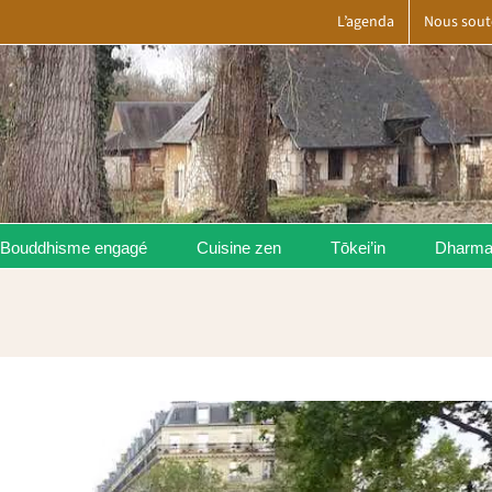
L’agenda
Nous sout
Bouddhisme engagé
Cuisine zen
Tōkei’in
Dharm