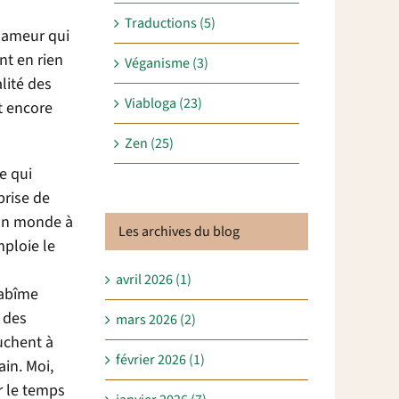
Traductions (5)
clameur qui
nt en rien
Véganisme (3)
lité des
Viabloga (23)
t encore
Zen (25)
e qui
prise de
’un monde à
Les archives du blog
mploie le
avril 2026 (1)
’abîme
r des
mars 2026 (2)
uchent à
février 2026 (1)
in. Moi,
r le temps