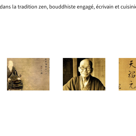
ns la tradition zen, bouddhiste engagé, écrivain et cuisini
La lecture
S’éveiller de
difficile de
l’éveil
Dōgen