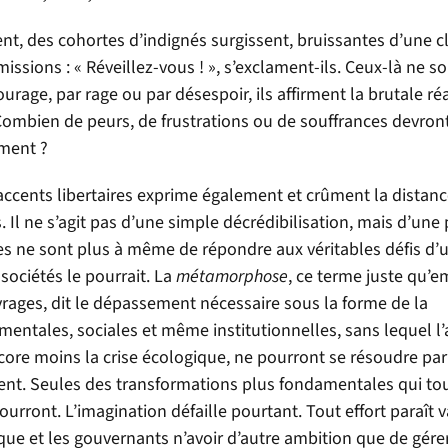
ent, des cohortes d’indignés surgissent, bruissantes d’une 
sions : « Réveillez-vous ! », s’exclament-ils. Ceux-là ne so
rage, par rage ou par désespoir, ils affirment la brutale réa
Combien de peurs, de frustrations ou de souffrances devron
iment ?
ents libertaires exprime également et crûment la distanc
. Il ne s’agit pas d’une simple décrédibilisation, mais d’une 
ues ne sont plus à même de répondre aux véritables défis d
ociétés le pourrait. La
métamorphose
, ce terme juste qu’e
rages, dit le dépassement nécessaire sous la forme de la
mentales, sociales et même institutionnelles, sans lequel l
encore moins la crise écologique, ne pourront se résoudre pa
. Seules des transformations plus fondamentales qui to
ront. L’imagination défaille pourtant. Tout effort paraît va
que et les gouvernants n’avoir d’autre ambition que de gére