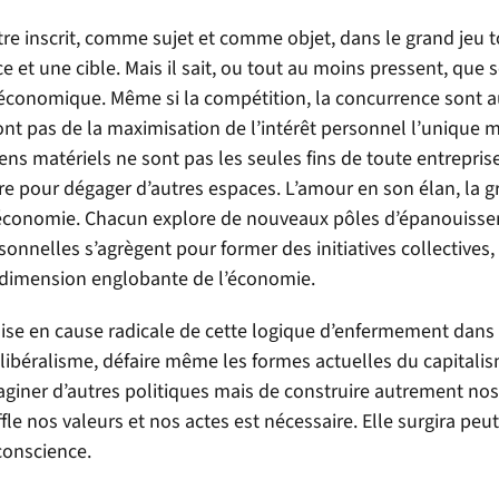
re inscrit, comme sujet et comme objet, dans le grand jeu to
rce et une cible. Mais il sait, ou tout au moins pressent, que 
t économique. Même si la compétition, la concurrence sont 
font pas de la maximisation de l’intérêt personnel l’unique 
ens matériels ne sont pas les seules fins de toute entrepri
re pour dégager d’autres espaces. L’amour en son élan, la g
’économie. Chacun explore de nouveaux pôles d’épanouisse
sonnelles s’agrègent pour former des initiatives collectives, 
 dimension englobante de l’économie.
e en cause radicale de cette logique d’enfermement dans l
ibéralisme, défaire même les formes actuelles du capitali
maginer d’autres politiques mais de construire autrement nos
le nos valeurs et nos actes est nécessaire. Elle surgira peu
 conscience.