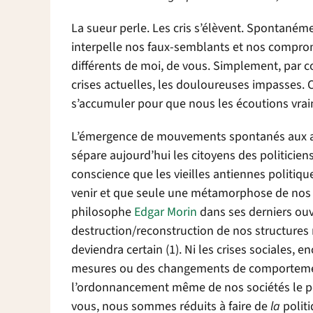
La sueur perle. Les cris s’élèvent. Spontaném
interpelle nos faux-semblants et nos compromis
différents de moi, de vous. Simplement, par cou
crises actuelles, les douloureuses impasses. 
s’accumuler pour que nous les écoutions vra
L’émergence de mouvements spontanés aux acc
sépare aujourd’hui les citoyens des politiciens
conscience que les vieilles antiennes politiq
venir et que seule une métamorphose de nos s
philosophe
Edgar Morin
dans ses derniers ouv
destruction/reconstruction de nos structures 
deviendra certain (1). Ni les crises sociales, 
mesures ou des changements de comportement
l’ordonnancement même de nos sociétés le pour
vous, nous sommes réduits à faire de
la
politi