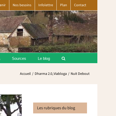
enir
Nos besoins
Infolettre
Plan
Contact
a
Sources
Le blog
Accueil
Dharma 2.0
Viabloga
Nuit Debout
Les rubriques du blog