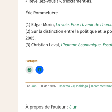
« Réveillez-vous ! », s’exclament-ils.
Éric Rommeluère
(1) Edgar Morin,
La voie. Pour l’avenir de l’hum
(2) Sur la distinction entre la politique et le p
2005.
(3) Christian Laval,
L’homme économique. Essai 
Partager :
Par
Jiun
|
30 Mar 2026
|
Dharma 2.0
,
Viabloga
|
0 commentaire
À propos de l'auteur :
Jiun