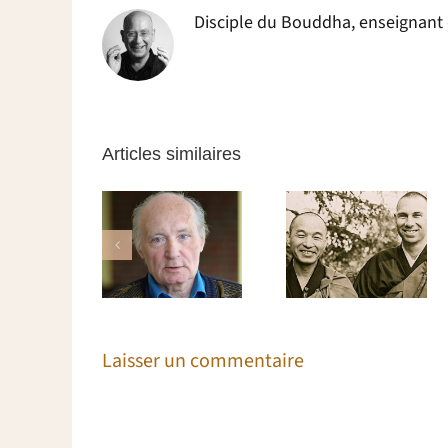
Disciple du Bouddha, enseignant da
Articles similaires
De la
Busshō – La
séduction
Les profiteurs
nature de
ans la vie
du dharma
bouddha
spirituelle
Laisser un commentaire