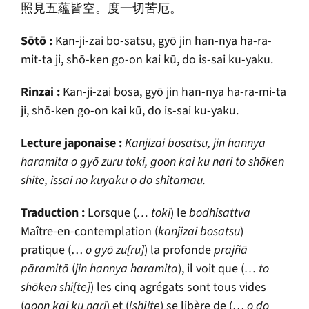
照見五蘊皆空。度一切苦厄。
S
ō
t
ō
:
Kan-ji-zai bo-satsu, gy
ō
jin han-nya ha-ra-
mit-ta ji, sh
ō
-ken go-on kai k
ū
, do is-sai ku-yaku.
Rinzai :
Kan-ji-zai bosa, gy
ō
jin han-nya ha-ra-mi-ta
ji, sh
ō
-ken go-on kai k
ū
, do is-sai ku-yaku.
Lecture japonaise :
Kanjizai bosatsu, jin hannya
haramita o gy
ō
zuru toki, goon kai ku nari to sh
ō
ken
shite, issai no kuyaku o do shitamau.
Traduction :
Lorsque (
… toki
) le
bodhisattva
Maître-en-contemplation (
kanjizai bosatsu
)
pratique (…
o gy
ō
zu[ru]
) la profonde
prajñā
pāramitā
(
jin hannya haramita
), il voit que (
… to
sh
ō
ken shi[te]
) les cinq agrégats sont tous vides
(
goon kai ku nari
) et (
[shi]te
) se libère de (…
o do