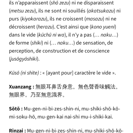
ils n’apparaissent (
shō zezu
) ni ne disparaissent
(
metsu zezu
), ils ne sont ni souillés (
akatsukazu
) ni
purs (
kiyokarazu
), ils ne croissent (
masazu
) ni ne
décroissent (
herazu
). C’est ainsi que (
kono yueni
)
dans le vide (
k
ū
ch
ū
ni wa
), il n’y a pas (
… naku…
)
de forme (
shiki
) ni (
… naku…
) de sensation, de
perception, de construction et de conscience
(
jusōgyōshiki
).
K
ū
sō (ni shite)
: « [ayant pour] caractère le vide ».
Xuanzang :
無眼耳鼻舌身意。無色聲香味觸法。
無眼界。乃至無意識界。
S
ō
t
ō
:
Mu-gen-ni-bi-zes-shin-ni, mu-shiki-shō-kō-
mi-soku-hō, mu-gen-kai nai-shi mu-i-shiki-kai.
Rinzai :
Mu-gen-ni-bi-zes-shin-ni, mu-shiki-shō-kō-