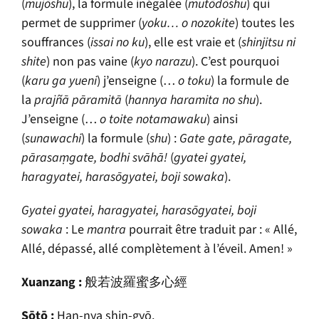
(
muj
ō
shu
), la formule inégalée (
mut
ō
d
ō
shu
) qui
permet de supprimer (
yoku… o nozokite
) toutes les
souffrances (
issai no ku
), elle est vraie et (
shinjitsu ni
shite
) non pas vaine (
kyo narazu
). C’est pourquoi
(
karu ga yueni
) j’enseigne (…
o toku
) la formule de
la
prajñā pāramitā
(
hannya haramita no shu
).
J’enseigne (…
o toite notamawaku
) ainsi
(
sunawachi
) la formule (
shu
) :
G
ate gate, pāragate,
pārasaṃgate, bodhi svāhā!
(
gyatei gyatei,
haragyatei, haras
ō
gyatei, boji sowaka
).
Gyatei gyatei, haragyatei, haras
ō
gyatei, boji
sowaka
: Le
mantra
pourrait être traduit par : « Allé,
Allé, dépassé, allé complètement à l’éveil. Amen! »
Xuanzang :
般若波羅蜜多心經
S
ō
t
ō
:
Han-nya shin-gy
ō
.