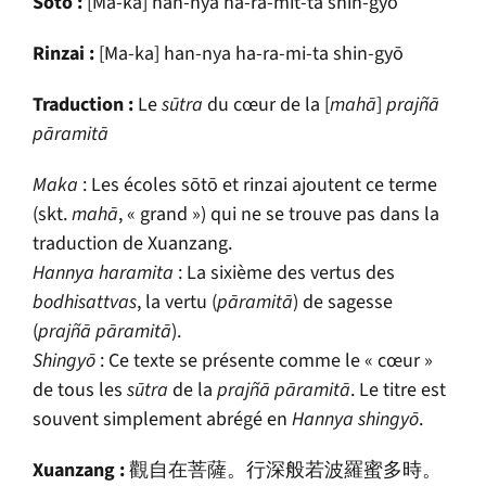
S
ō
t
ō
:
[Ma-ka] han-nya ha-ra-mit-ta shin-gy
ō
Rinzai :
[Ma-ka] han-nya ha-ra-mi-ta shin-gy
ō
Traduction :
Le
s
ū
tra
du cœur de la [
mah
ā
]
prajñā
pāramitā
Maka
: Les écoles s
ō
t
ō
et rinzai ajoutent ce terme
(skt.
mah
ā
, « grand ») qui ne se trouve pas dans la
traduction de Xuanzang.
Hannya haramita
: La sixième des vertus des
bodhisattvas
, la vertu (
pāramitā
) de sagesse
(
prajñā pāramitā
).
Shingy
ō
: Ce texte se présente comme le « cœur »
de tous les
s
ū
tra
de la
prajñā pāramitā
. Le titre est
souvent simplement abrégé en
Hannya shingy
ō
.
Xuanzang :
觀自在菩薩。行深般若波羅蜜多時。