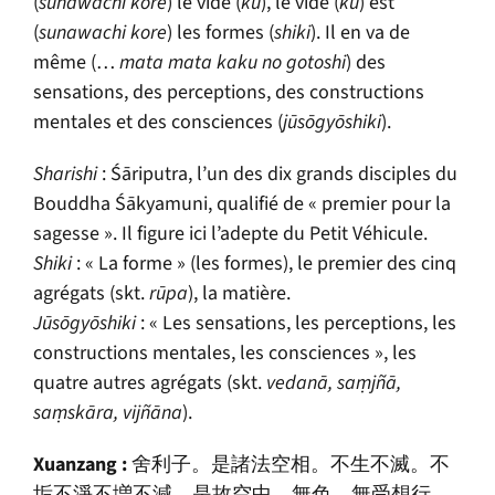
(
sunawachi kore
) le vide (
k
ū
), le vide (
k
ū
) est
(
sunawachi kore
) les formes (
shiki
). Il en va de
même (…
mata mata kaku no gotoshi
) des
sensations, des perceptions, des constructions
mentales et des consciences (
j
ū
sōgyōshiki
).
Sharishi
:
Śāriputra
, l’un des dix grands disciples du
Bouddha
Śākyamuni
, qualifié de « premier pour la
sagesse ». Il figure ici l’adepte du Petit Véhicule.
Shiki
: « La forme » (les formes), le premier des cinq
agrégats (skt.
r
ū
pa
), la matière.
J
ū
sōgyōshiki
: « Les sensations, les perceptions, les
constructions mentales, les consciences », les
quatre autres agrégats (skt.
vedan
ā
,
saṃjñā
,
saṃskāra
,
vijñāna
).
Xuanzang :
舍利子。是諸法空相。不生不滅。不
垢不淨不増不減。是故空中。無色。無受想行