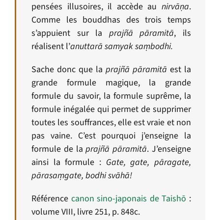
pensées illusoires, il accède au
nirvāṇa
.
Comme les bouddhas des trois temps
s’appuient sur la
prajñā pāramitā
, ils
réalisent l’
anuttarā samyak saṃbodhi.
Sache donc que la
prajñā pāramitā
est la
grande formule magique, la grande
formule du savoir, la formule suprême, la
formule inégalée qui permet de supprimer
toutes les souffrances, elle est vraie et non
pas vaine. C’est pourquoi j’enseigne la
formule de la
prajñā pāramitā
. J’enseigne
ainsi la formule :
G
ate, gate, pāragate,
pārasaṃgate, bodhi svāhā!
Référence
canon sino-japonais de Taish
ō
:
volume VIII, livre 251, p. 848c.