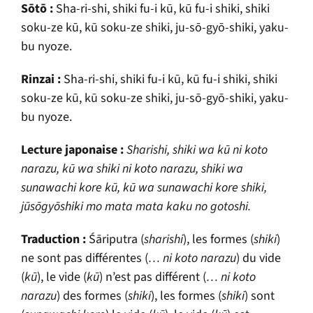
S
ō
t
ō
:
Sha-ri-shi, shiki fu-i k
ū
, k
ū
fu-i shiki, shiki
soku-ze k
ū
, k
ū
soku-ze shiki, ju-sō-gyō-shiki, yaku-
bu nyoze.
Rinzai :
Sha-ri-shi, shiki fu-i k
ū
, k
ū
fu-i shiki, shiki
soku-ze k
ū
, k
ū
soku-ze shiki, ju-sō-gyō-shiki, yaku-
bu nyoze.
Lecture japonaise :
Sharishi, shiki wa k
ū
ni koto
narazu, k
ū
wa shiki ni koto narazu, shiki wa
sunawachi kore k
ū
, k
ū
wa sunawachi kore shiki,
j
ū
sōgyōshiki mo mata mata kaku no gotoshi.
Traduction :
Śāriputra
(
sharishi
), les formes (
shiki
)
ne sont pas différentes (
… ni koto narazu
) du vide
(
k
ū
), le vide (
k
ū
) n’est pas différent (
… ni koto
narazu
) des formes (
shiki
), les formes (
shiki
) sont