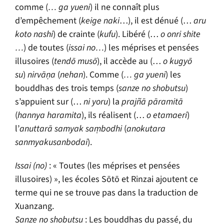
comme (
… ga yueni
) il ne connaît plus
d’empêchement (
keige naki
…), il est dénué (…
aru
koto nashi
) de crainte (
kufu
). Libéré (…
o onri shite
…
) de toutes (
issai no…
) les méprises et pensées
illusoires (
t
endō musō
), il accède au (…
o kugyō
su
)
nirvāṇa
(
nehan
). Comme (
… ga yueni
) les
bouddhas des trois temps (
sanze no shobutsu
)
s’appuient sur (…
ni yoru
) la
prajñā pāramitā
(
hannya haramita
), ils réalisent (…
o etamaeri
)
l’
anuttarā samyak saṃbodhi
(
anokutara
sanmyakusanbodai
).
Issai (no)
: « Toutes (les méprises et pensées
illusoires) », les écoles Sōtō et Rinzai ajoutent ce
terme qui ne se trouve pas dans la traduction de
Xuanzang.
Sanze no shobutsu
: Les bouddhas du passé, du