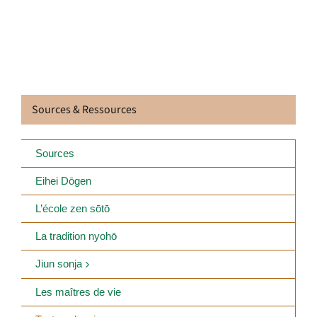
Sources & Ressources
Sources
Eihei Dōgen
L’école zen sōtō
La tradition nyohō
Jiun sonja
Les maîtres de vie