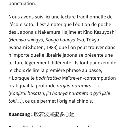
ponctuation.
Nous avons suivi ici une lecture traditionnelle de
l’école s
ō
t
ō
. Il est à noter que l’édition de poche
des Japonais Nakamura Hajime et Kino Kazuyoshi
(
Hannya shingy
ō
, Kong
ō
hannya ky
ō
, T
ō
ky
ō
,
Iwanami Shoten, 1983) que l’on peut trouver dans
n’importe quelle librairie japonaise présente une
lecture légèrement différente. Ils font par exemple
le choix de lire la première phrase au passé,
« Lorsque le
bodhisattva
Maître-en-contemplation
pratiquait la profonde
prajñā pāramitā
…
»
(
Kanjizai bosatsu, jin hannya haramita o gy
ō
jishi
toki…
), ce que permet l’original chinois.
Xuanzang :
般若波羅蜜多心經