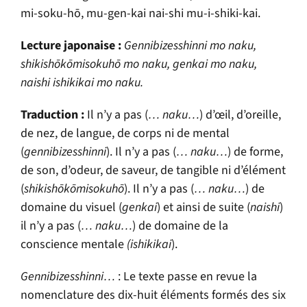
mi-soku-hō, mu-gen-kai nai-shi mu-i-shiki-kai.
Lecture japonaise :
Gennibizesshinni mo naku,
shikishōkōmisokuhō mo naku, genkai mo naku,
naishi ishikikai mo naku.
Traduction :
Il n’y a pas (
… naku…
) d’œil, d’oreille,
de nez, de langue, de corps ni de mental
(
gennibizesshinni
). Il n’y a pas (
… naku…
) de forme,
de son, d’odeur, de saveur, de tangible ni d’élément
(
shikishōkōmisokuhō
). Il n’y a pas (
… naku…
) de
domaine du visuel (
genkai
) et ainsi de suite (
naishi
)
il n’y a pas (
… naku…
) de domaine de la
conscience mentale
(ishikikai
).
Gennibizesshinni…
: Le texte passe en revue la
nomenclature des dix-huit éléments formés des six