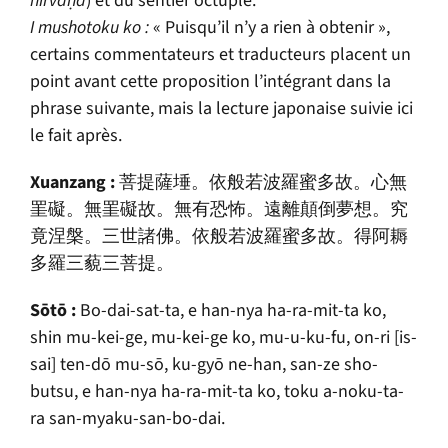
nirvāṇa
) et du sentier octuple.
I mushotoku ko :
« Puisqu’il n’y a rien à obtenir »,
certains commentateurs et traducteurs placent un
point avant cette proposition l’intégrant dans la
phrase suivante, mais la lecture japonaise suivie ici
le fait après.
Xuanzang :
菩提薩埵。依般若波羅蜜多故。心無
罣礙。無罣礙故。無有恐怖。遠離顛倒夢想。究
竟涅槃。三世諸佛。依般若波羅蜜多故。得阿耨
多羅三藐三菩提。
S
ō
t
ō
:
Bo-dai-sat-ta, e han-nya ha-ra-mit-ta ko,
shin mu-kei-ge, mu-kei-ge ko, mu-u-ku-fu, on-ri [is-
sai] ten-dō mu-sō, ku-gyō ne-han, san-ze sho-
butsu, e han-nya ha-ra-mit-ta ko, toku a-noku-ta-
ra san-myaku-san-bo-dai.