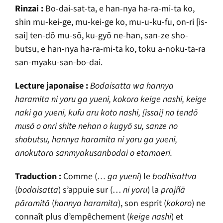
Rinzai :
Bo-dai-sat-ta, e han-nya ha-ra-mi-ta ko,
shin mu-kei-ge, mu-kei-ge ko, mu-u-ku-fu, on-ri [is-
sai] ten-dō mu-sō, ku-gyō ne-han, san-ze sho-
butsu, e han-nya ha-ra-mi-ta ko, toku a-noku-ta-ra
san-myaku-san-bo-dai.
Lecture japonaise :
Bodaisatta wa hannya
haramita ni yoru ga yueni, kokoro keige nashi, keige
naki ga yueni, kufu aru koto nashi, [issai] no tendō
musō o onri shite nehan o kugyō su, sanze no
shobutsu, hannya haramita ni yoru ga yueni,
anokutara sanmyakusanbodai o etamaeri.
Traduction :
Comme (
… ga yueni
) le
bodhisattva
(
bodaisatta
) s’appuie sur (…
ni yoru
) la
prajñā
pāramitā
(
hannya haramita
), son esprit (
kokoro
) ne
connaît plus d’empêchement (
keige nashi
) et