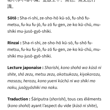
識。
S
ō
t
ō
:
Sha-ri-shi, ze-sho-hō k
ū
-sō, fu-shō fu-
metsu, fu-ku fu-jō, fu-zō fu-gen, ze-ko k
ū
-ch
ū
, mu-
shiki mu-jusō-gyō-shiki.
Rinzai :
Sha-ri-shi, ze-sho-hō k
ū
-sō, fu-shō fu-
metsu, fu-ku fu-jō, fu-zō fu-gen, ze-ko k
ū
-ch
ū
, mu-
shiki mu-jusō-gyō-shiki.
Lecture japonaise :
Sharishi, kono shohō wa k
ū
sō ni
shite, shō zezu, metsu zezu, akatsukazu, kiyokarazu,
masazu, herazu, kono yueni k
ū
ch
ū
ni wa shiki mo
naku, jusōgyōshiki mo naku.
Traduction :
Śāriputra
(
sharishi
), tous ces éléments
(
kono shohō
) ayant l’aspect du vide (
k
ū
sō ni shite
),