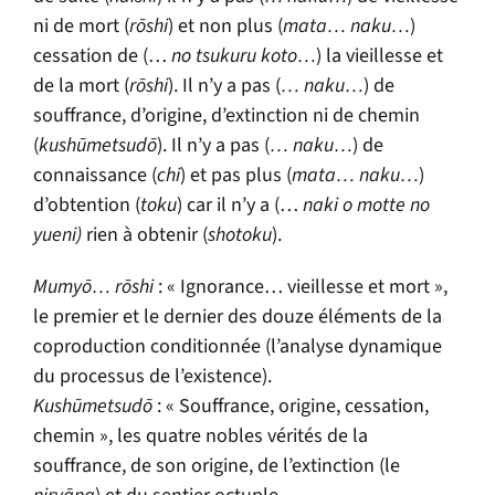
ni de mort (
rōshi
) et non plus (
mata… naku…
)
cessation de (…
no tsukuru koto…
) la vieillesse et
de la mort (
rōshi
). Il n’y a pas (
… naku…
) de
souffrance, d’origine, d’extinction ni de chemin
(
kush
ū
metsudō
). Il n’y a pas (
… naku…
) de
connaissance (
chi
) et pas plus (
mata… naku…
)
d’obtention (
toku
) car il n’y a (…
naki o motte no
yueni)
rien à obtenir (
shotoku
).
Mumyō… rōshi
: « Ignorance… vieillesse et mort »,
le premier et le dernier des douze éléments de la
coproduction conditionnée (l’analyse dynamique
du processus de l’existence).
Kush
ū
metsudō
: « Souffrance, origine, cessation,
chemin », les quatre nobles vérités de la
souffrance, de son origine, de l’extinction (le