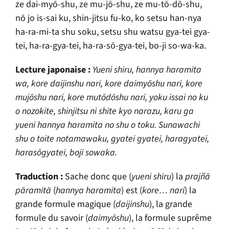
ze dai-my
ō
-shu, ze mu-j
ō
-shu, ze mu-t
ō
-d
ō
-shu,
n
ō
jo is-sai ku, shin-jitsu fu-ko, ko setsu han-nya
ha-ra-mi-ta shu soku, setsu shu watsu gya-tei gya-
tei, ha-ra-gya-tei, ha-ra-s
ō
-gya-tei, bo-ji so-wa-ka.
Lecture japonaise :
Yueni shiru, hannya haramita
wa, kore daijinshu nari, kore daimy
ō
shu nari, kore
muj
ō
shu nari, kore mut
ō
d
ō
shu nari, yoku issai no ku
o nozokite, shinjitsu ni shite kyo narazu, karu ga
yueni hannya haramita no shu o toku. Sunawachi
shu o toite notamawaku, gyatei gyatei, haragyatei,
haras
ō
gyatei, boji sowaka.
Traduction :
Sache donc que (
yueni shiru
) la
prajñā
pāramitā
(
hannya haramita
) est (
kore… nari
) la
grande formule magique (
daijinshu
), la grande
formule du savoir (
daimy
ō
shu
), la formule suprême