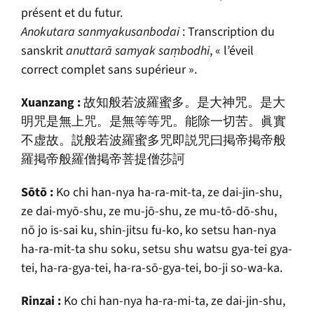
présent et du futur.
Anokutara sanmyakusanbodai
: Transcription du
sanskrit
anuttarā samyak saṃbodhi
, « l’éveil
correct complet sans supérieur ».
Xuanzang :
故知般若波羅蜜多。是大神咒。是大
明咒是無上咒。是無等等咒。能除一切苦。眞實
不虚故。説般若波羅蜜多咒即説咒曰掲帝掲帝般
羅掲帝般羅僧掲帝菩提僧莎訶
S
ō
t
ō
:
Ko chi han-nya ha-ra-mit-ta, ze dai-jin-shu,
ze dai-my
ō
-shu, ze mu-j
ō
-shu, ze mu-t
ō
-d
ō
-shu,
n
ō
jo is-sai ku, shin-jitsu fu-ko, ko setsu han-nya
ha-ra-mit-ta shu soku, setsu shu watsu gya-tei gya-
tei, ha-ra-gya-tei, ha-ra-s
ō
-gya-tei, bo-ji so-wa-ka.
Rinzai :
Ko chi han-nya ha-ra-mi-ta, ze dai-jin-shu,