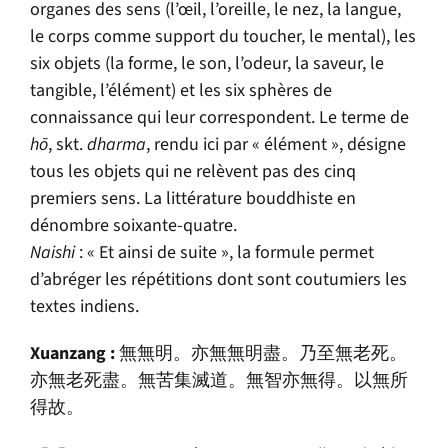
organes des sens (l’œil, l’oreille, le nez, la langue,
le corps comme support du toucher, le mental), les
six objets (la forme, le son, l’odeur, la saveur, le
tangible, l’élément) et les six sphères de
connaissance qui leur correspondent. Le terme de
hō
, skt.
dharma
, rendu ici par « élément », désigne
tous les objets qui ne relèvent pas des cinq
premiers sens. La littérature bouddhiste en
dénombre soixante-quatre.
Naishi
: « Et ainsi de suite », la formule permet
d’abréger les répétitions dont sont coutumiers les
textes indiens.
Xuanzang :
無無明。亦無無明盡。乃至無老死。
亦無老死盡。無苦集滅道。無智亦無得。以無所
得故。