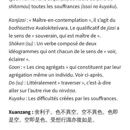
shitamau
) toutes les souffrances
(issai no kuyaku
).
Kanjizai
: « Maître-en-contemplation », il s’agit du
bodhisattva
Avalokiteśvara. Le qualificatif de
jizai
a
le sens de « souverain, qui est maître de ».
Sh
ō
ken (su)
: Un verbe composé de deux
idéogrammes qui ont chacun de le sens de « voir,
éclairer ».
Goon
: « Les cinq agrégats » qui constituent par leur
agrégation même un individu. Voir ci-après.
Do (su)
: Littéralement « traverser », c’est-à-dire
aller sur l’autre rive du
nirvāṇa
.
Kuyaku
: Les difficultés créées par les souffrances.
Xuanzang :
舍利子。色不異空。空不異色。色即
是空。空即是色。受想行識亦復如是。