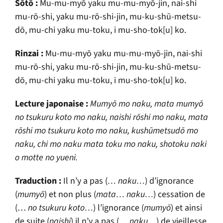
S
ō
t
ō
:
Mu-mu-myō yaku mu-mu-myō-jin, nai-shi
mu-rō-shi, yaku mu-rō-shi-jin, mu-ku-sh
ū
-metsu-
dō, mu-chi yaku mu-toku, i mu-sho-tok[u] ko.
Rinzai :
Mu-mu-myō yaku mu-mu-myō-jin, nai-shi
mu-rō-shi, yaku mu-rō-shi-jin, mu-ku-sh
ū
-metsu-
dō, mu-chi yaku mu-toku, i mu-sho-tok[u] ko.
Lecture japonaise :
Mumyō mo naku, mata mumyō
no tsukuru koto mo naku, naishi rōshi mo naku, mata
rōshi mo tsukuru koto mo naku, kush
ū
metsudō mo
naku, chi mo naku mata toku mo naku, shotoku naki
o motte no yueni.
Traduction :
Il n’y a pas (
… naku…
) d’ignorance
(
mumyō
) et non plus (
mata… naku…
) cessation de
(…
no tsukuru koto…
) l’ignorance (
mumyō
) et ainsi
de suite (
naishi
) il n’y a pas (
… naku…
) de vieillesse