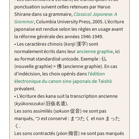
ponctuation suivent celles retenues par Haruo
Shirane dans sa grammaire,
Classical Japanese: A
Grammar
, Columbia University Press, 2005. L’écriture
japonaise est rendue selon les règles en usage avant
la réforme générale des années 1946-1949.
• Les caractères chinois (
kanji
漢字) sont
normalement écrits dans leur
ancienne graphie
, ici
au format standardisé unicode. Exemple : 仏
(nouvelle graphie) > 佛 (ancienne graphie). En cas
d’indécision, les choix opérés dans
l’édition
électronique du canon sino-japonais de Taishō
prévalent.
• L’écriture des kana suit la transcription ancienne
(
kyūkanazukai
旧仮名遣).
Les sons assimilés (
sokuon
‪促音‬) ne sont pas
marqués, つ est conservé : まつたく et non まった
く.
Les sons contractés (
yōon
拗音) ne sont pas marqués