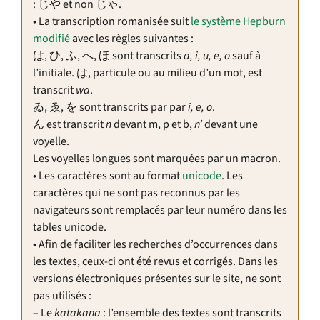
: じや et non じゃ.
• La transcription romanisée suit
le système Hepburn
modifié
avec les règles suivantes :
は, ひ, ふ, へ, ほ sont transcrits
a, i, u, e, o
sauf à
l’initiale. は, particule ou au milieu d’un mot, est
transcrit
wa
.
ゐ, ゑ, を sont transcrits par par
i, e, o
.
ん est transcrit
n
devant m, p et b,
n’
devant une
voyelle.
Les voyelles longues sont marquées par un macron.
• Les caractères sont au format
unicode
. Les
caractères qui ne sont pas reconnus par les
navigateurs sont remplacés par leur numéro dans les
tables unicode.
• Afin de faciliter les recherches d’occurrences dans
les textes, ceux-ci ont été revus et corrigés. Dans les
versions électroniques présentes sur le site, ne sont
pas utilisés :
– Le
katakana
: l’ensemble des textes sont transcrits