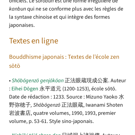
officiels. Le s
ō
r
ō
bun
est une forme irrégulière de
kanbun
qui ne se conforme plus avec les règles de
la syntaxe chinoise et qui intègre des formes
japonaises.
Textes en ligne
Bouddhisme japonais : Textes de l’école zen
sōtō
•
Shōbōgenzō genjōkōan
正法眼蔵現成公案. Auteur
:
Eihei Dōgen
永平道元 (1200-1253)
, école sōtō.
Date de rédaction : 1233. Source : Mizuno Yaoko
水
野弥穂子
, Shōbōgenzō
正法眼蔵, Iwanami Shoten
岩波書店
, quatre volumes, 1990, 1993, premier
volume, p. 53-61. Style sino-japonais.