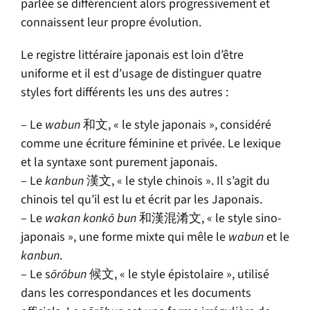
parlée se différencient alors progressivement et
connaissent leur propre évolution.
Le registre littéraire japonais est loin d’être
uniforme et il est d’usage de distinguer quatre
styles fort différents les uns des autres :
– Le
wabun
和文, « le style japonais », considéré
comme une écriture féminine et privée. Le lexique
et la syntaxe sont purement japonais.
– Le
kanbun
漢文, « le style chinois ». Il s’agit du
chinois tel qu’il est lu et écrit par les Japonais.
– Le
wakan konk
ō
bun
和漢混淆文, « le style sino-
japonais », une forme mixte qui mêle le
wabun
et le
kanbun
.
– Le s
ō
r
ō
bun
候文, « le style épistolaire », utilisé
dans les correspondances et les documents