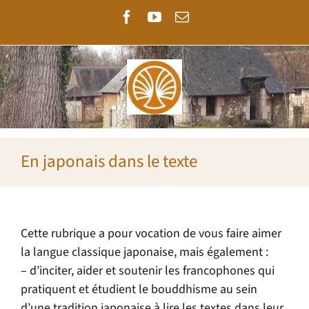
Passer
Facebook
YouTube
Email
au
contenu
En japonais dans le texte
Cette rubrique a pour vocation de vous faire aimer
la langue classique japonaise, mais également :
– d’inciter, aider et soutenir les francophones qui
pratiquent et étudient le bouddhisme au sein
d’une tradition japonaise à lire les textes dans leur