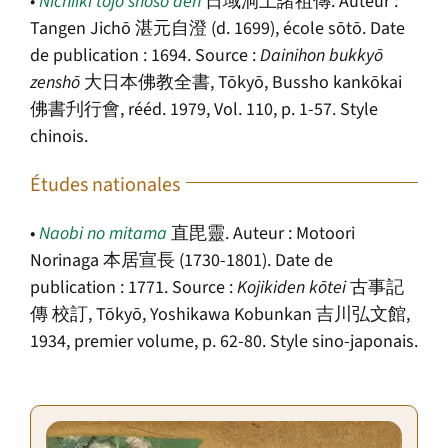
•
Nichiiki tōjō shoso den
日域洞上諸祖傳. Auteur :
Tangen Jichō 湛元自澄 (d. 1699), école sōtō. Date
de publication : 1694. Source :
Dainihon bukkyō
zenshō
大日本佛教全書, Tōkyō, Bussho kankōkai
佛書刋行會, rééd. 1979, Vol. 110, p. 1-57. Style
chinois.
Études nationales
•
Naobi no mitama
直毘靈. Auteur : Motoori
Norinaga 本居宣長 (1730-1801). Date de
publication : 1771. Source :
Kojikiden kōtei
古事記
傳 校訂, Tōkyō, Yoshikawa Kobunkan 吉川弘文館,
1934, premier volume, p. 62-80. Style sino-japonais.