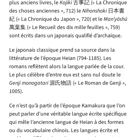
plus anciens livres, le
Kojiki
古事記 (« La Chronique
des choses anciennes », 712) le
Nihonshoki
日本書
紀 (« La Chronique du Japon », 720) et le
Man’
yōshū
萬葉集 (« Le Recueil des dix mille feuilles », 759)
sont écrits dans un japonais qualifié d’archaïque.
Le japonais classique prend sa source dans la
littérature de l’époque Heian (794-1185). Les
romans reflètent alors la langue parlée de la cour.
Le plus célèbre d’entre eux est sans nul doute le
Genji monogatari
源氏物語 (« Le Roman de Genji »,
1005).
Ce n’est qu’à partir de l’époque Kamakura que l’on
peut parler d’une véritable langue écrite spécifique
qui mêle l’ancienne langue de Heian à des formes
ou du vocabulaire chinois. Les langues écrite et