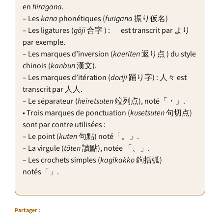
en
hiragana.
– Les
kana
phonétiques (
furigana
振り仮名)
– Les ligatures (
g
ō
ji
合字 ) : ゟ est transcrit par より
par exemple.
– Les marques d’inversion (
kaeriten
返り点 ) du style
chinois (
kanbun
漢文).
– Les marques d’itération (
doriji
踊り字) : 人々 est
transcrit par 人人.
– Le séparateur (
heiretsuten
竝列点), noté「・」.
• Trois marques de ponctuation (
kusetsuten
句切点)
sont par contre utilisées :
– Le point (
kuten
句點) noté「。」.
– La virgule (
t
ōten
讀點), notée 「、」.
– Les crochets simples (
kagikakko
鉤括弧)
notés「」.
Partager :