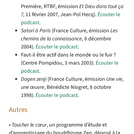
Première, RTBF, émission
Et Dieu dans tout ça
?
, 11 février 2007, Jean-Pol Hecq).
Écouter le
podcast
.
Satori à Paris
(France Culture, émission
Les
chemins de la connaissance
, 8 décembre
2004).
Écouter le podcast
.
Faut-il être actif dans le monde ou le fuir ?
(Centre Pompidou, 3 mars 2003).
Écouter le
podcast
.
Dogen zenji
(France Culture, émission
Une vie,
une
œ
uvre
, Bénédicte Niogret, 8 octobre
1998).
Écouter le podcast
.
Autres
• Toucher le cœur
, un programme d’étude et
d’apprentissage du bouddhisme Zen, déposé à la