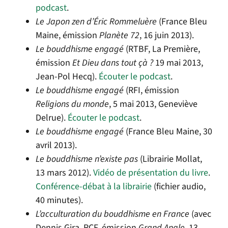
podcast
.
Le Japon zen d’Éric Rommeluère
(France Bleu
Maine, émission
Planète 72
, 16 juin 2013).
Le bouddhisme engagé
(RTBF, La Première,
émission
Et Dieu dans tout çà ?
19 mai 2013,
Jean-Pol Hecq).
Écouter le podcast
.
Le bouddhisme engagé
(RFI, émission
Religions du monde
, 5 mai 2013, Geneviève
Delrue).
Écouter le podcast
.
Le bouddhisme engagé
(France Bleu Maine, 30
avril 2013).
Le bouddhisme n’existe pas
(Librairie Mollat,
13 mars 2012).
Vidéo de présentation du livre
.
Conférence-débat à la librairie
(fichier audio,
40 minutes).
L’acculturation du bouddhisme en France
(avec
Dennis Gira, RCF, émission
Grand Angle
, 13