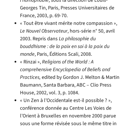
l’homophobie
, sous la direction de Louis-
Georges Tin, Paris, Presses Universitaires de
France, 2003, p. 69-70.
« Tout être vivant mérite notre compassion »,
Le Nouvel Observateur
, hors-série n° 50, avril
2003. Repris dans
La philosophie du
bouddhisme :
de la paix en soi à la paix du
monde
, Paris, Éditions Scali, 2008.
« Rinzai »,
Religions of the World : A
comprehensive Encyclopedia of Beliefs and
Practices,
edited by Gordon J. Melton & Martin
Baumann, Santa Barbara, ABC – Clio Press
House, 2002, vol. 3, p. 1084.
« Un Zen à l’Occidentale est-il possible ? »,
conférence donnée au Centre Les Voies de
l’Orient à Bruxelles en novembre 2000 parue
sous une forme révisée sous le même titre in