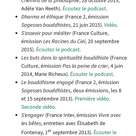
Chemins de la philosophie
, 28 octobre 2015,
Adèle Van Reeth).
Écoutez le podcast
.
Dharma et éthique
(France 2, émission
Sagesses bouddhistes
, 21 juin 2015).
Vidéo
.
S’asseoir pour méditer
(France Culture,
émission
Les Racines du Ciel
, 20 septembre
2015).
Écoutez le podcast
.
Les buts dans la spiritualité bouddhiste
(France
Culture, émission
Pas la peine de crier
, 4 juin
2014, Marie Richeux).
Écouter le podcast
.
Le bouddhisme engagé
(France 2, émission
Sagesses bouddhistes
, deux émissions, les 8
et 15 septembre 2013).
Première vidéo
.
Seconde vidéo
.
S’engager
(France Inter, émission
Vivre avec
les bêtes
, entretien avec Élisabeth de
er
Fontenay, 1
septembre 2013).
Écouter le