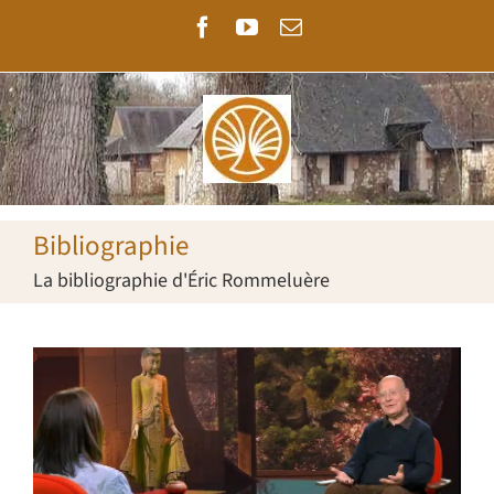
Passer
Facebook
YouTube
Email
au
contenu
Bibliographie
La bibliographie d'Éric Rommeluère