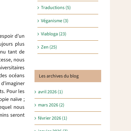
Traductions (5)
Véganisme (3)
Viabloga (23)
’espoir d’un
ujours plus
Zen (25)
nnu tant de
cesse, nous
versitaires
 des océans
Les archives du blog
e d’imaginer
s. Pour les
avril 2026 (1)
pie naïve ;
mars 2026 (2)
lequel nous
mins seront
février 2026 (1)