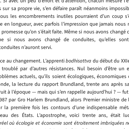
 Si avec un peu d’effort et d’attention, chacun mesure l’
s sur sa propre vie, s’en défaire paraît néanmoins impossib
tous les encombrements inutiles pourraient d’un coup s
re en longueur, avec parfois l’impression que jamais nou
 promesse qu’on s’était faite. Même si nous avons changé 
me si nous avons changé de conduites, qu’elles son
conduites n’auront servi.
tance au changement. L’apprenti
bodhisattva
du début du XXIe 
 troublé par d’autres résistances. Nul besoin d’être un 
problèmes actuels, qu’ils soient écologiques, économiques 
nde, la lecture du rapport Brundland, trente ans après sa
ruit à l’époque — mais qui s’en rappelle aujourd’hui ? — fu
987 par Gro Harlem Brundland, alors Premier ministre de 
pour la première fois les contours d’une indispensable m
au des États. L’apostrophe, voici trente ans, était lu
réel où écologie et économie sont étroitement imbriquées n