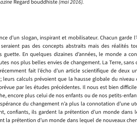
gazine
Regard bouddhiste
(mai 2016).
nce d’un slogan, inspirant et mobilisateur. Chacun garde l
 seraient pas des concepts abstraits mais des réalités to
ous guette. En quelques dizaines d’années, le monde a co
tes nos plus belles envies de changement. La Terre, sans 
écemment fait l’écho d’un article scientifique de deux uni
; leurs calculs prévoient que la hausse globale du niveau
 prévue par les études précédentes. Il nous est bien difficil
e, encore plus celui de nos enfants ou de nos petits-enfant
spérance du changement n’a plus la connotation d’une uto
nt, confiants, ils gardent la prétention d’un monde dans 
dent la prétention d’un monde dans lequel de nouveaux che