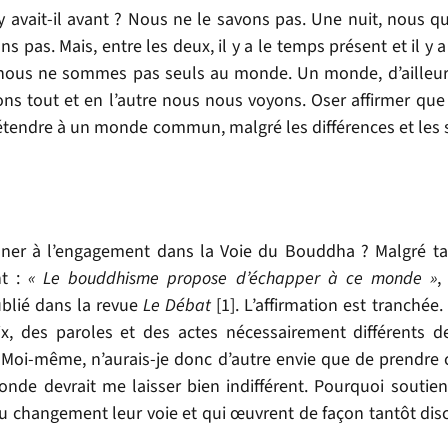
vait-il avant ? Nous ne le savons pas. Une nuit, nous qu
 pas. Mais, entre les deux, il y a le temps présent et il y a
 nous ne sommes pas seuls au monde. Un monde, d’ailleurs
ons tout et en l’autre nous nous voyons. Oser affirmer que 
tendre à un monde commun, malgré les différences et les s
er à l’engagement dans la Voie du Bouddha ? Malgré tan
nt :
« Le bouddhisme propose d’échapper à ce monde »
,
blié dans la revue
Le Débat
[1]. L’affirmation est tranchée.
, des paroles et des actes nécessairement différents 
r. Moi-même, n’aurais-je donc d’autre envie que de prendre 
onde devrait me laisser bien indifférent. Pourquoi soutiend
 du changement leur voie et qui œuvrent de façon tantôt dis