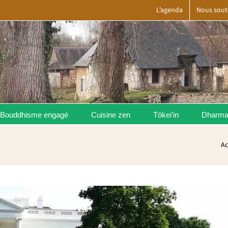
L’agenda
Nous sout
Bouddhisme engagé
Cuisine zen
Tōkei’in
Dharm
Ac