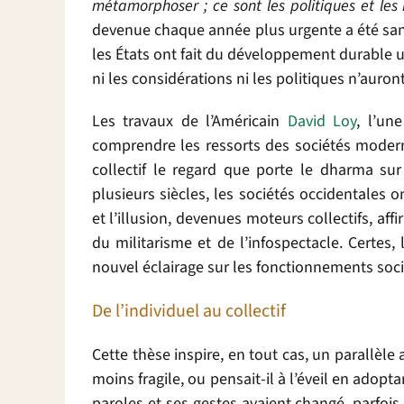
métamorphoser ; ce sont les politiques et les i
devenue chaque année plus urgente a été san
les États ont fait du développement durable 
ni les considérations ni les politiques n’auront 
Les travaux de l’Américain
David Loy
, l’un
comprendre les ressorts des sociétés modern
collectif le regard que porte le dharma su
plusieurs siècles, les sociétés occidentales o
et l’illusion, devenues moteurs collectifs, af
du militarisme et de l’infospectacle. Certes, 
nouvel éclairage sur les fonctionnements soc
De l’individuel au collectif
Cette thèse inspire, en tout cas, un parallèle
moins fragile, ou pensait-il à l’éveil en adopta
paroles et ses gestes avaient changé, parfois d