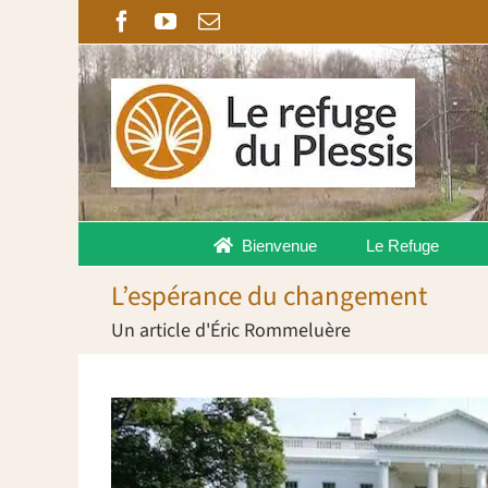
Passer
Facebook
YouTube
Email
au
contenu
Bienvenue
Le Refuge
L’espérance du changement
Un article d'Éric Rommeluère
Voir
l'image
agrandie