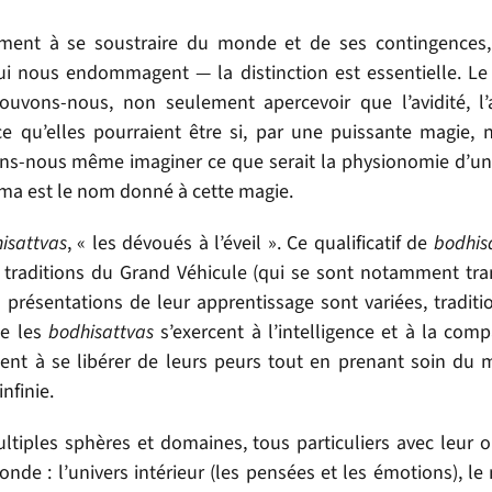
ement à se soustraire du monde et de ses contingences,
i nous endommagent — la distinction est essentielle. L
uvons-nous, non seulement apercevoir que l’avidité, l’
 ce qu’elles pourraient être si, par une puissante magie, 
ons-nous même imaginer ce que serait la physionomie d’
ma est le nom donné à cette magie.
isattvas
, « les dévoués à l’éveil ». Ce qualificatif de
bodhis
traditions du Grand Véhicule (qui se sont notamment tr
s présentations de leur apprentissage sont variées, traditi
ue les
bodhisattvas
s’exercent à l’intelligence et à la comp
rcent à se libérer de leurs peurs tout en prenant soin du
nfinie.
tiples sphères et domaines, tous particuliers avec leur o
onde : l’univers intérieur (les pensées et les émotions), l