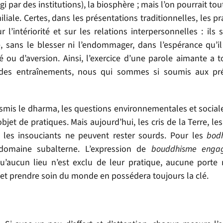
gi par des institutions), la biosphère ; mais l’on pourrait tou
iale. Certes, dans les présentations traditionnelles, les p
l’intériorité et sur les relations interpersonnelles : ils 
, sans le blesser ni l’endommager, dans l’espérance qu’il 
é ou d’aversion. Ainsi, l’exercice d’une parole aimante a t
des entraînements, nous qui sommes si soumis aux pré
ansmis le dharma, les questions environnementales et social
jet de pratiques. Mais aujourd’hui, les cris de la Terre, le
 les insouciants ne peuvent rester sourds. Pour les
bodh
 domaine subalterne. L’expression de
bouddhisme enga
qu’aucun lieu n’est exclu de leur pratique, aucune porte 
s et prendre soin du monde en possédera toujours la clé.