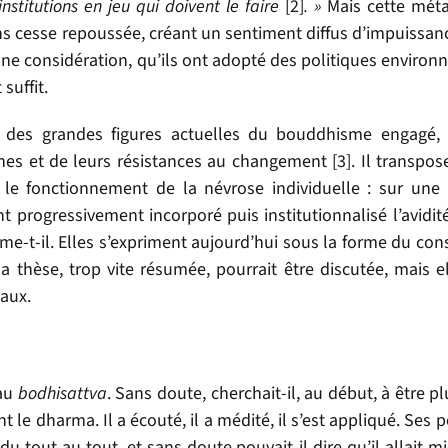
nstitutions en jeu qui doivent le faire
[2]
. »
Mais cette mét
s cesse repoussée, créant un sentiment diffus d’impuissan
une considération, qu’ils ont adopté des politiques environ
suffit.
e des grandes figures actuelles du bouddhisme engagé,
es et de leurs résistances au changement [3]. Il transpos
r le fonctionnement de la névrose individuelle : sur une
nt progressivement incorporé puis institutionnalisé l’avidité
firme-t-il. Elles s’expriment aujourd’hui sous la forme du c
la thèse, trop vite résumée, pourrait être discutée, mais e
iaux.
 au
bodhisattva
. Sans doute, cherchait-il, au début, à être plu
nt le dharma. Il a écouté, il a médité, il s’est appliqué. Ses 
u tout au tout, et sans doute pouvait-il dire qu’il allait mi