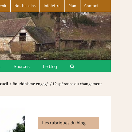
enir
Nos besoins
Infolettre
Plan
Contact
a
Sources
Le blog
cueil
Bouddhisme engagé
L’espérance du changement
Les rubriques du blog