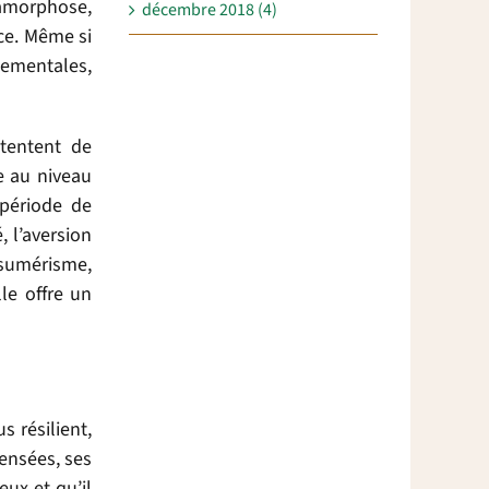
amorphose,
décembre 2018 (4)
ce. Même si
nementales,
 tentent de
e au niveau
 période de
, l’aversion
onsumérisme,
lle offre un
s résilient,
pensées, ses
eux et qu’il