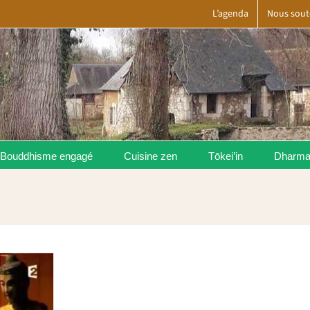
L’agenda
Nous sout
Bouddhisme engagé
Cuisine zen
Tōkei’in
Dharm