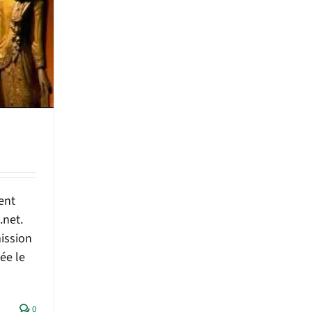
ent
.net.
ission
ée le
0