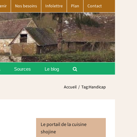
enir
Nos besoins
Infolettre
Plan
Contact
a
Sources
Le blog
Accueil
Tag:
Handicap
Le portail de la cuisine
shojine