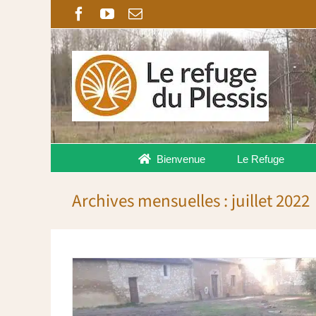
Passer
Facebook
YouTube
Email
au
contenu
Bienvenue
Le Refuge
Archives mensuelles :
juillet 2022