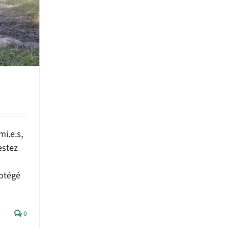
mi.e.s,
estez
otégé
0