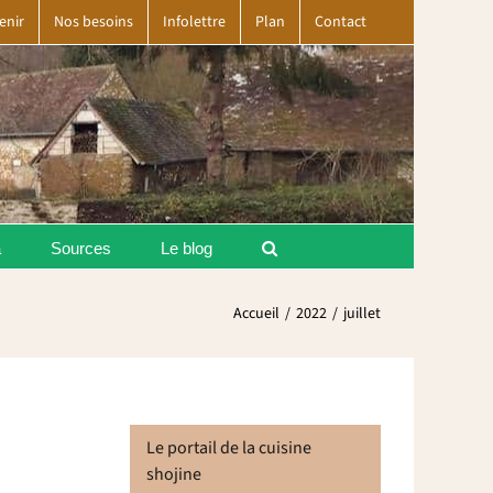
enir
Nos besoins
Infolettre
Plan
Contact
a
Sources
Le blog
Accueil
2022
juillet
Le portail de la cuisine
shojine