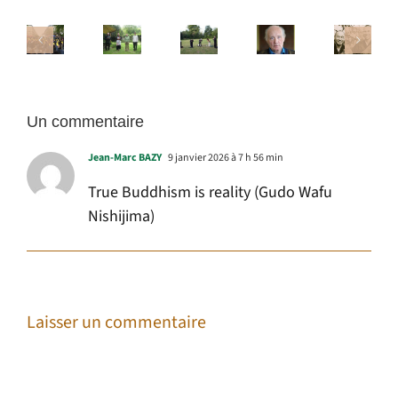
De
La
la
Les
décision
séduction
Nuit
Le
profiteurs
de
dans
Debout
sangha
du
devenir
la
Un commentaire
dharma
bouddhiste
vie
Jean-Marc BAZY
9 janvier 2026 à 7 h 56 min
spirituelle
True Buddhism is reality (Gudo Wafu
Nishijima)
Laisser un commentaire