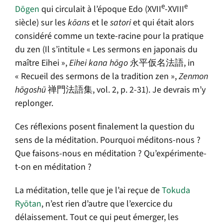
e
e
Dōgen
qui circulait à l’époque Edo (XVII
-XVIII
siècle) sur les
kōans
et le
satori
et qui était alors
considéré comme un texte-racine pour la pratique
du zen (Il s’intitule « Les sermons en japonais du
maître Eihei »,
Eihei kana hōgo
永平仮名法語, in
« Recueil des sermons de la tradition zen »,
Zenmon
hōgoshū
禅門法語集, vol. 2, p. 2-31). Je devrais m’y
replonger.
Ces réflexions posent finalement la question du
sens de la méditation. Pourquoi méditons-nous ?
Que faisons-nous en méditation ? Qu’expérimente-
t-on en méditation ?
La méditation, telle que je l’ai reçue de
Tokuda
Ryōtan
, n’est rien d’autre que l’exercice du
délaissement. Tout ce qui peut émerger, les