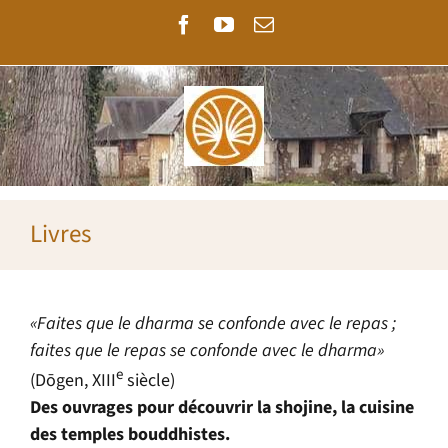
Passer
Facebook
YouTube
Email
au
contenu
Livres
«Faites que le dharma se confonde avec le repas ;
faites que le repas se confonde avec le dharma»
e
(Dōgen, XIII
siècle)
Des ouvrages pour découvrir la shojine, la cuisine
des temples bouddhistes.