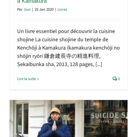
à Kamakura
Par
Jiun
|
25 Jan 2020
|
Livres
Un livre essentiel pour découvrir la cuisine
shojine La cuisine shojine du temple de
Kenchōji à Kamakura (kamakura kenchōji no
shōjin ryōri 鎌倉建長寺の精進料理,
Sekaibunka sha, 2013, 128 pages, [...]
Lire la suite
0