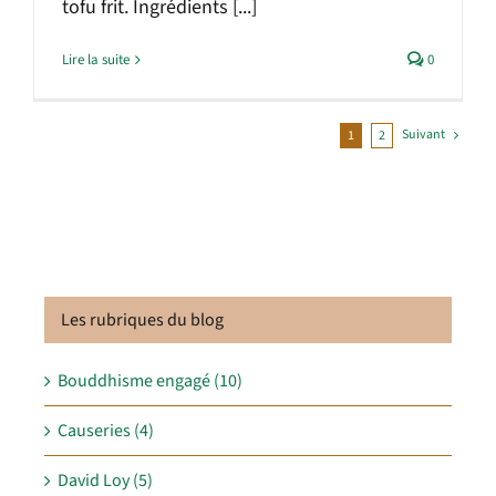
tofu frit. Ingrédients [...]
Lire la suite
0
Suivant
1
2
Les rubriques du blog
Bouddhisme engagé (10)
Causeries (4)
David Loy (5)