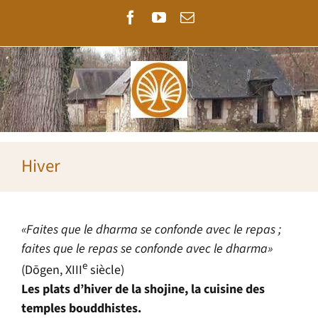
Passer
Facebook
YouTube
Email
au
contenu
Hiver
«Faites que le dharma se confonde avec le repas ;
faites que le repas se confonde avec le dharma»
e
(Dōgen, XIII
siècle)
Les plats d’hiver de la shojine, la cuisine des
temples bouddhistes.