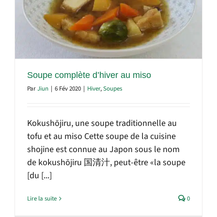
Soupe complète d’hiver au miso
Par
Jiun
|
6 Fév 2020
|
Hiver
,
Soupes
Kokushōjiru, une soupe traditionnelle au
tofu et au miso Cette soupe de la cuisine
shojine est connue au Japon sous le nom
de kokushōjiru 国清汁, peut-être «la soupe
[du [...]
Lire la suite
0