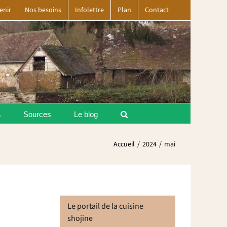
enir
Nos besoins
Infolettre
Plan
Contact
a
Sources
Le blog
Accueil
2024
mai
Le portail de la cuisine
shojine