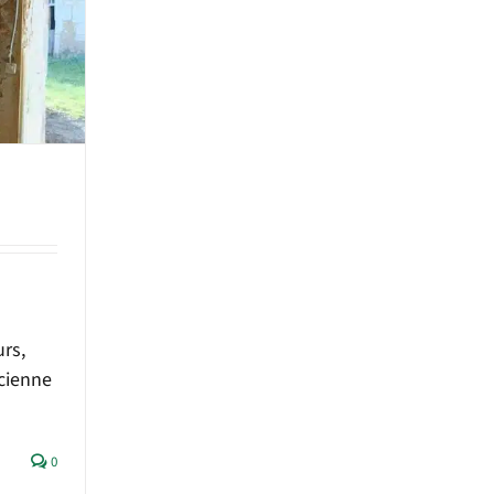
rs,
ncienne
0