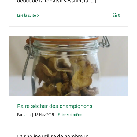
début de la rohatsu sesshin, la [...]
Lire la suite
0
Faire sécher des champignons
Par
Jiun
|
15 Nov 2019
|
Faire soi-même
La shojine utilise de nombreux