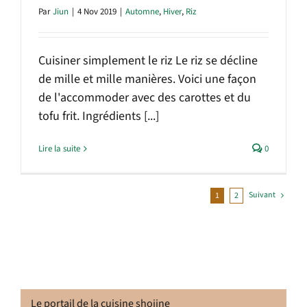
Par
Jiun
|
4 Nov 2019
|
Automne
,
Hiver
,
Riz
Cuisiner simplement le riz Le riz se décline
de mille et mille manières. Voici une façon
de l'accommoder avec des carottes et du
tofu frit. Ingrédients [...]
Lire la suite
0
Suivant
1
2
Le portail de la cuisine shojine