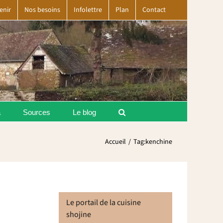
enir
Nos besoins
Infolettre
Plan
Contact
a
Sources
Le blog
Accueil
Tag:
kenchine
Le portail de la cuisine
shojine