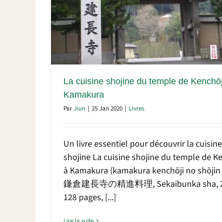
chōji à
La cuisine shojine du temple de Kenchōj
Kamakura
Par
Jiun
|
25 Jan 2020
|
Livres
Un livre essentiel pour découvrir la cuisine
shojine La cuisine shojine du temple de K
à Kamakura (kamakura kenchōji no shōjin 
鎌倉建長寺の精進料理, Sekaibunka sha, 2
128 pages, [...]
Lire la suite