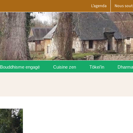
L’agenda
Nous sout
Bouddhisme engagé
Cuisine zen
Tōkei’in
Dharm