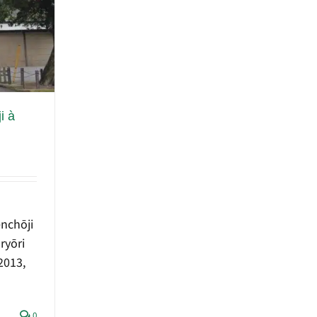
i à
enchōji
ryōri
013,
0