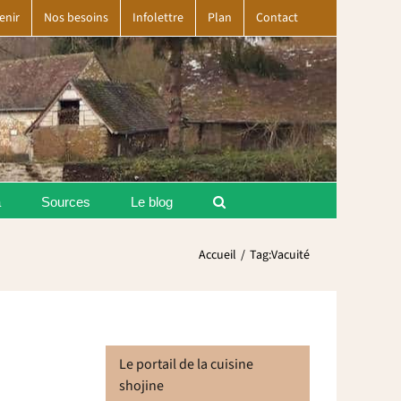
enir
Nos besoins
Infolettre
Plan
Contact
a
Sources
Le blog
Accueil
Tag:
Vacuité
Le portail de la cuisine
shojine