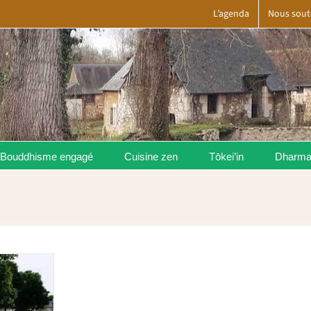
L’agenda
Nous sout
Bouddhisme engagé
Cuisine zen
Tōkei’in
Dharm