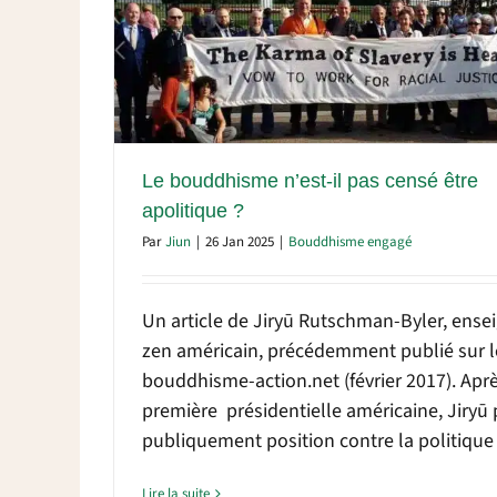
 être
Le bouddhisme n’est-il pas censé être
apolitique ?
Par
Jiun
|
26 Jan 2025
|
Bouddhisme engagé
Un article de Jiryū Rutschman-Byler, ense
zen américain, précédemment publié sur le
bouddhisme-action.net (février 2017). Aprè
première présidentielle américaine, Jiryū 
publiquement position contre la politique d
Lire la suite