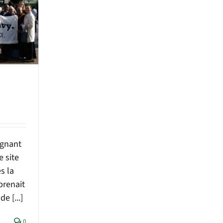
ignant
 site
s la
prenait
e [...]
0