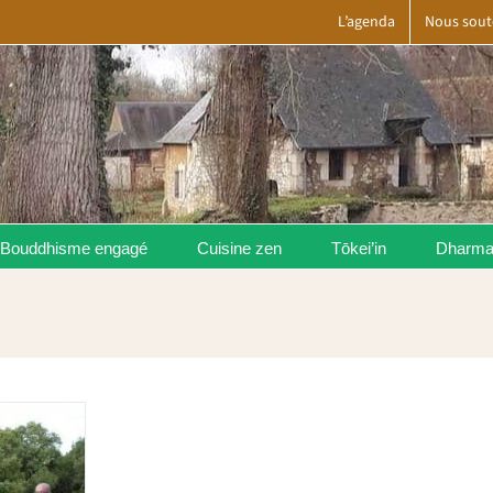
L’agenda
Nous sout
Bouddhisme engagé
Cuisine zen
Tōkei’in
Dharm