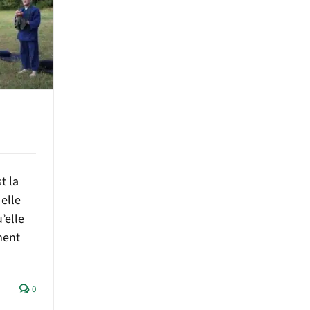
t la
elle
’elle
ment
0