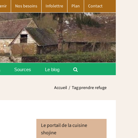
enir
Nos besoins
Infolettre
Plan
Contact
a
Sources
Le blog
Accueil
Tag:
prendre refuge
Le portail de la cuisine
shojine