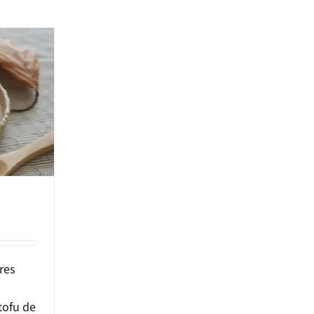
res
tofu de