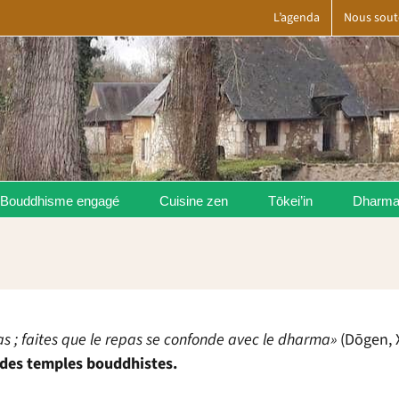
L’agenda
Nous sout
Bouddhisme engagé
Cuisine zen
Tōkei’in
Dharm
s ; faites que le repas se confonde avec le dharma»
(Dōgen, X
e des temples bouddhistes.