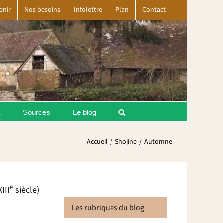
enir
Nos besoins
Infolettre
Plan
Contact
a
Sources
Le blog
Accueil
Shojine
Automne
e
III
siècle)
Les rubriques du blog