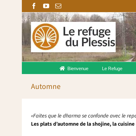
Passer
Facebook
YouTube
Email
au
contenu
Bienvenue
Le Refuge
Automne
«Faites que le dharma se confonde avec le repa
Les plats d’automne de la shojine, la cuisin