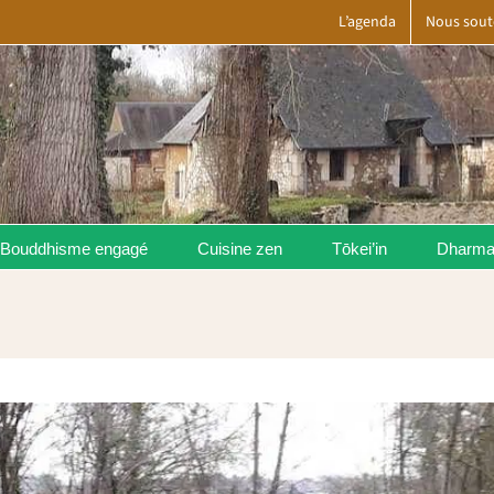
L’agenda
Nous sout
Bouddhisme engagé
Cuisine zen
Tōkei’in
Dharm