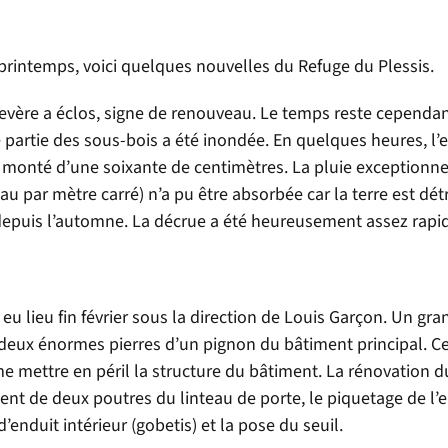
 printemps, voici quelques nouvelles du Refuge du Plessis.
mevère a éclos, signe de renouveau. Le temps reste cependa
partie des sous-bois a été inondée. En quelques heures, l’
 a monté d’une soixante de centimètres. La pluie exceptionn
au par mètre carré) n’a pu être absorbée car la terre est dét
depuis l’automne. La décrue a été heureusement assez rapi
eu lieu fin février sous la direction de Louis Garçon. Un gr
é deux énormes pierres d’un pignon du bâtiment principal. Ce
me mettre en péril la structure du bâtiment. La rénovation 
nt de deux poutres du linteau de porte, le piquetage de l’
’enduit intérieur (gobetis) et la pose du seuil.