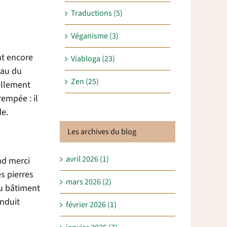
Traductions (5)
Véganisme (3)
nt encore
Viabloga (23)
eau du
Zen (25)
ellement
rempée : il
de.
Les archives du blog
avril 2026 (1)
and merci
s pierres
mars 2026 (2)
du bâtiment
enduit
février 2026 (1)