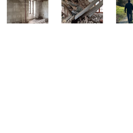
Le Refuge –
Le Refuge –
L’effondrement
infolettre
du moulin
mars 2025