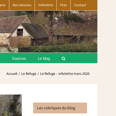
enir
Nos besoins
Infolettre
Plan
Contact
a
Sources
Le blog
Accueil
Le Refuge
Le Refuge – infolettre mars 2020
Les rubriques du blog