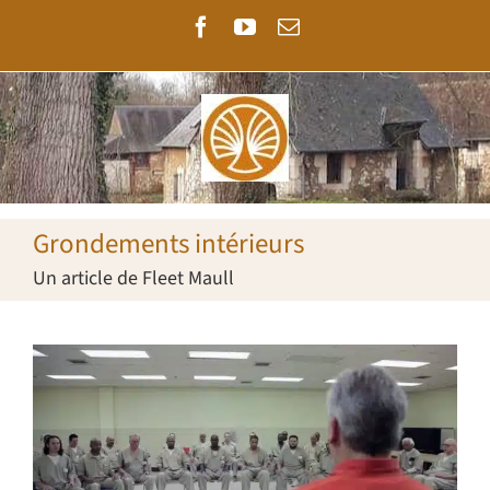
Passer
Facebook
YouTube
Email
au
contenu
Grondements intérieurs
Un article de Fleet Maull
Voir
l'image
agrandie