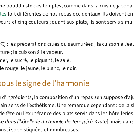
 bouddhiste des temples, comme dans la cuisine japonai
les
fort différentes de nos repas occidentaux. Ils doivent en 
urs et cinq couleurs ; quant aux plats, ils sont servis sim
 : les préparations crues ou saumurées ; la cuisson à l’eau 
iture ; la cuisson à la vapeur.
er, le sucré, le piquant, le salé.
e rouge, le jaune, le blanc, le noir.
ous le signe de l’harmonie
u d’ingrédients, la composition d’un repas zen suppose d’aju
rtain sens de l’esthétisme. Une remarque cependant : de la s
e fête ou l’exubérance des plats servis dans les hôtelleries
se dans l’hôtellerie du temple de Tenryūji à Kyōto
], mais dans
 aussi sophistiquées et nombreuses.