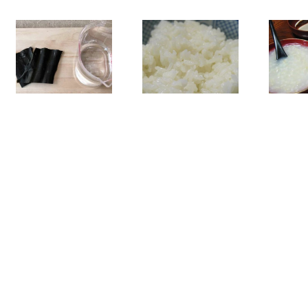
La cuisson du
Gruau de riz
riz
blanc