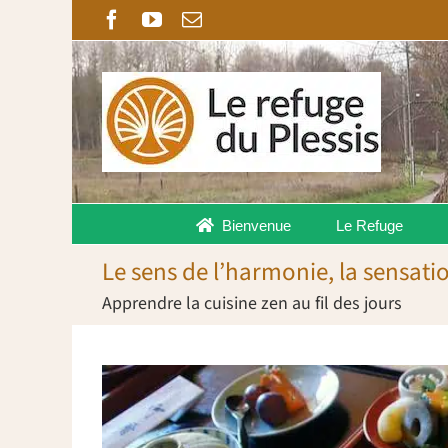
Passer
Facebook
YouTube
Email
au
contenu
Bienvenue
Le Refuge
Le sens de l’harmonie, la sensatio
Apprendre la cuisine zen au fil des jours
Voir
l'image
agrandie