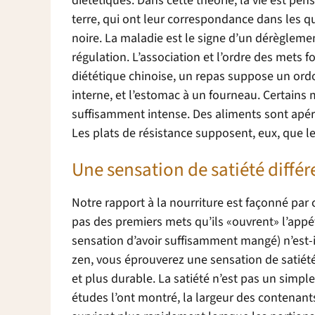
diététiques. Dans cette théorie, la vie est pensé
terre, qui ont leur correspondance dans les qu
noire. La maladie est le signe d’un dérègleme
régulation. L’association et l’ordre des mets fon
diététique chinoise, un repas suppose un ordo
interne, et l’estomac à un fourneau. Certains
suffisamment intense. Des aliments sont apériti
Les plats de résistance supposent, eux, que le 
Une sensation de satiété différ
Notre rapport à la nourriture est façonné par
pas des premiers mets qu’ils «ouvrent» l’appéti
sensation d’avoir suffisamment mangé) n’est-i
zen, vous éprouverez une sensation de satiété 
et plus durable. La satiété n’est pas un simp
études l’ont montré, la largeur des contenants