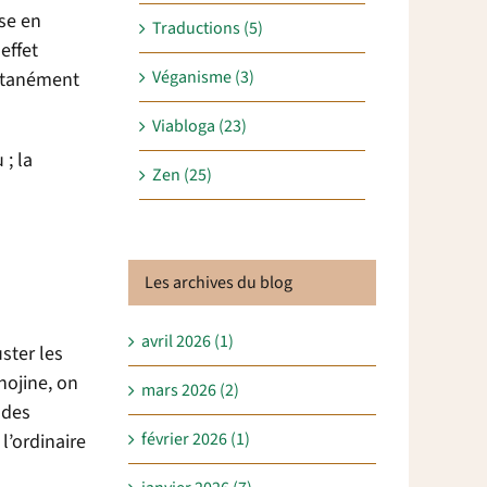
se en
Traductions (5)
effet
Véganisme (3)
ultanément
Viabloga (23)
; la
Zen (25)
Les archives du blog
avril 2026 (1)
ster les
hojine, on
mars 2026 (2)
 des
février 2026 (1)
 l’ordinaire