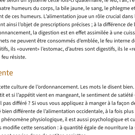
e selon un système cette fois-ci quaternaire, le feu, l’air, l’e
atre humeurs du corps, la bile jaune, le sang, le phlegme et
nt de ces humeurs. L’alimentation joue un rôle crucial dans 
t ainsi l’objet de prescriptions précises ; à la différence de 
nnancement, la digestion est en effet assimilée à une cuiss
 mets ne peuvent être consommés d’emblée, le feu interne d
fs, ils «ouvrent» l’estomac, d’autres sont digestifs, ils le «
feu résiste.
ente
 cette culture de l’ordonnancement. Les mots le disent bien.
t et si l’appétit vient en mangeant, le sentiment de satiété 
l pas différé ? Si vous vous appliquez à manger à la façon 
bien différente de l’alimentation occidentale, à la fois plu
le phénomène physiologique, il est aussi psychologique et cu
 modifie cette sensation : à quantité égale de nourriture la 