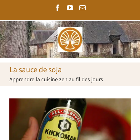
Passer
Facebook
YouTube
Email
au
contenu
La sauce de soja
Apprendre la cuisine zen au fil des jours
Voir
l'image
agrandie