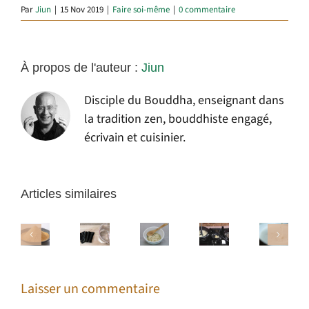
Par
Jiun
|
15 Nov 2019
|
Faire soi-même
|
0 commentaire
À propos de l'auteur :
Jiun
Disciple du Bouddha, enseignant dans
la tradition zen, bouddhiste engagé,
écrivain et cuisinier.
Articles similaires
Les
Le
bases
Le
Le
Le
sel
liquides
shio
lait
kinako
au
Laisser un commentaire
ou
koji
d’avoine
sésame