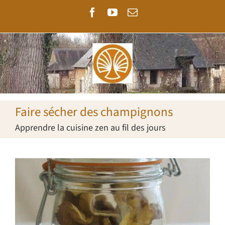
Passer
Facebook
YouTube
Email
au
contenu
Faire sécher des champignons
Apprendre la cuisine zen au fil des jours
Voir
l'image
agrandie