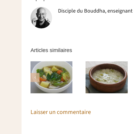
Disciple du Bouddha, enseignant da
Articles similaires
Soupe
complète
Choux de
Gruau de riz
égumes et
Bruxelles
aux kiwis
haricots
rôtis
blancs
Laisser un commentaire