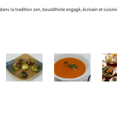
ns la tradition zen, bouddhiste engagé, écrivain et cuisini
Soupe de
Soupe unpen
Butternut aux
d’hiver
deux dashis