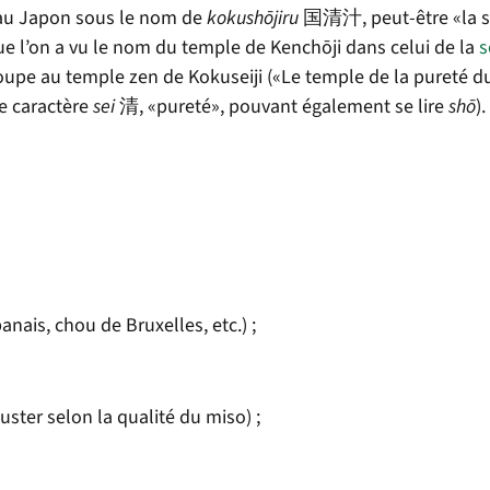
e au Japon sous le nom de
kokushōjiru
国清汁, peut-être «la s
e l’on a vu le nom du temple de Kenchōji dans celui de la
s
 soupe au temple zen de Kokuseiji («Le temple de la pureté d
le caractère
sei
清, «pureté», pouvant également se lire
shō
).
anais, chou de Bruxelles, etc.) ;
uster selon la qualité du miso) ;