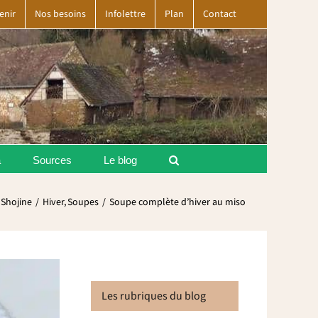
enir
Nos besoins
Infolettre
Plan
Contact
a
Sources
Le blog
Shojine
Hiver
Soupes
Soupe complète d’hiver au miso
Les rubriques du blog