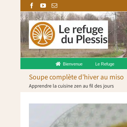
Passer
Facebook
YouTube
Email
au
contenu
Bienvenue
Le Refuge
Soupe complète d’hiver au miso
Apprendre la cuisine zen au fil des jours
Voir
l'image
agrandie