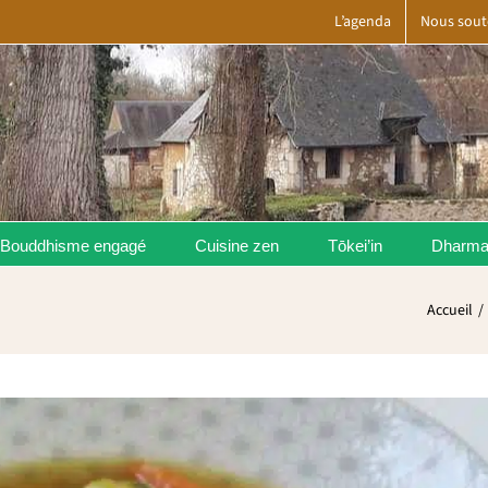
L’agenda
Nous sout
Bouddhisme engagé
Cuisine zen
Tōkei’in
Dharm
Accueil