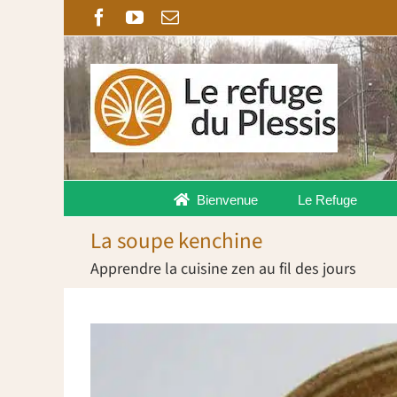
Passer
Facebook
YouTube
Email
au
contenu
Bienvenue
Le Refuge
La soupe kenchine
Apprendre la cuisine zen au fil des jours
Voir
l'image
agrandie