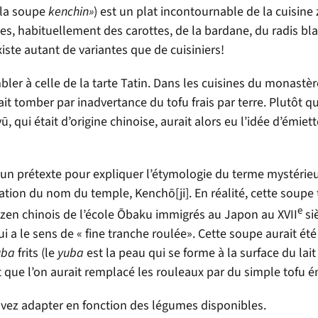
a soupe
kenchin»
) est un plat incontournable de la cuisine z
s, habituellement des carottes, de la bardane, du radis blan
iste autant de variantes que de cuisiniers!
mbler à celle de la tarte Tatin. Dans les cuisines du monastè
fait tomber par inadvertance du t
o
fu frais par terre. Plutôt q
y
ū
, qui était d’origine chinoise, aurait alors eu l’idée d’émiett
’un prétexte pour expliquer l’étymologie du terme mystérie
ation du nom du temple, Kench
ō
[ji]. En réalité, cette soupe
e
zen chinois de l’école
Ō
baku immigrés au Japon au XVII
si
i a le sens de « fine tranche roulée». Cette soupe aurait été
uba
frits (le
yuba
est la peau qui se forme à la surface du lait
que l’on aurait remplacé les rouleaux par du simple tofu é
uvez adapter en fonction des légumes disponibles.