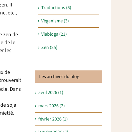
en. Il
Traductions (5)
c, etc.,
Véganisme (3)
Viabloga (23)
re zen de
ue de le
Zen (25)
er les
ux de
Les archives du blog
 trouverait
ècle. Dans
avril 2026 (1)
 de soja
mars 2026 (2)
mietté.
février 2026 (1)