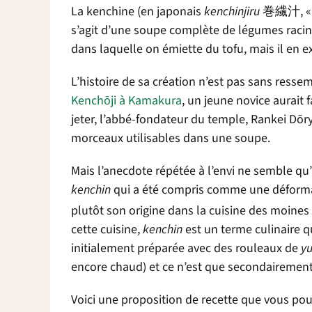
La kenchine (en japonais
kenchinjiru
巻繊汁, «l
s’agit d’une soupe complète de légumes racine
dans laquelle on émiette du tofu, mais il en ex
L’histoire de sa création n’est pas sans resse
Kench
ō
ji à Kamakura
, un jeune novice aurait 
jeter, l’abbé-fondateur du temple, Rankei D
ō
r
morceaux utilisables dans une soupe.
Mais l’anecdote répétée à l’envi ne semble qu
kenchin
qui a été compris comme une déform
plutôt son origine dans la cuisine des moines 
cette cuisine,
kenchin
est un terme culinaire qu
initialement préparée avec des rouleaux de
y
encore chaud) et ce n’est que secondairement 
Voici une proposition de recette que vous po