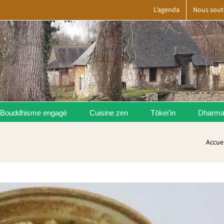
L’agenda
Nous sout
Bouddhisme engagé
Cuisine zen
Tōkei’in
Dharm
Accuei