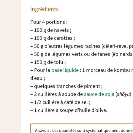
Ingrédients
Pour 4 portions :
– 100 g de navets ;
– 100 g de carottes ;
– 50 g d’autres légumes racines (céleri-rave, pan
– 50 g de légumes verts ou de fanes (épinards, 
– 150 g de tofu ;
– Pour la
base liquide
: 1 morceau de kombu ro
d’eau ;
– quelques tranches de piment ;
– 2 cuillères à soupe de
sauce de soja
(s
h
ō
yu
) 
– 1/2 cuillère à café de sel ;
– 1 cuillère à soupe d’huile d’olive.
À savoir : Les quantités sont systématiquement données 