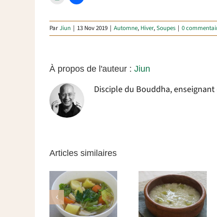
Par
Jiun
|
13 Nov 2019
|
Automne
,
Hiver
,
Soupes
|
0 commentai
À propos de l'auteur :
Jiun
Disciple du Bouddha, enseignant da
Articles similaires
Soupe
complète
Choux de
Gruau de riz
égumes et
Bruxelles
aux kiwis