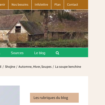
enir
Nos besoins
Infolettre
Plan
Contact
a
Sources
Le blog
l
Shojine
Automne
Hiver
Soupes
La soupe kenchine
Les rubriques du blog