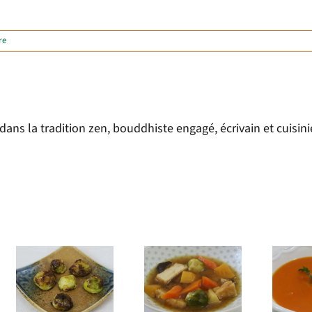
re
ns la tradition zen, bouddhiste engagé, écrivain et cuisini
Soupe
Soupe de
complète
Butternut aux
d’hiver au