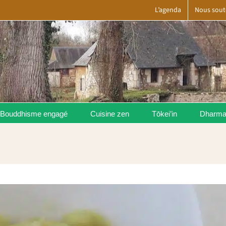
L’agenda
Nous sout
Bouddhisme engagé
Cuisine zen
Tōkei’in
Dharm