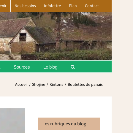
enir
Nos besoins
Infolettre
Plan
Contact
a
Sources
Le blog
Accueil
Shojine
Kintons
Boulettes de panais
Les rubriques du blog