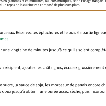
en grammes et en millilitres, ou leurs multiples, selon l’usage français. 
d’un repas de la cuisine zen composé de plusieurs plats.
rceaux. Réservez les épluchures et le bois (la partie ligneu
gumes
.
ur une vingtaine de minutes jusqu’à ce qu’ils soient compl
un récipient, ajoutez les châtaignes, écrasez grossièrement e
e sucre, la sauce de soja, les morceaux de panais encore c
ès doux jusqu’à obtenir une purée assez sèche, puis incorpor