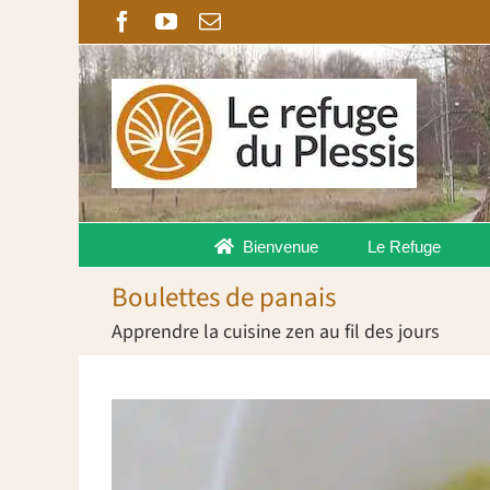
Passer
Facebook
YouTube
Email
au
contenu
Bienvenue
Le Refuge
Boulettes de panais
Apprendre la cuisine zen au fil des jours
Voir
l'image
agrandie