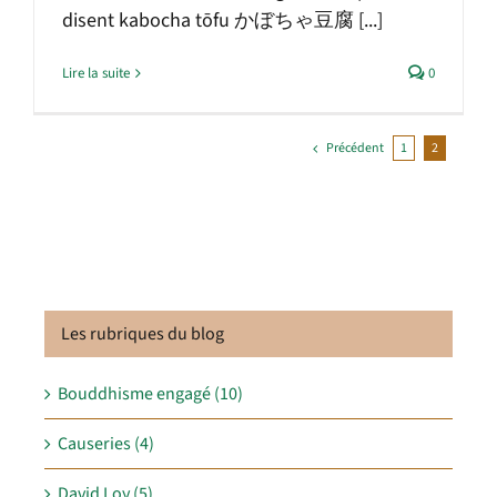
disent kabocha tōfu かぼちゃ豆腐 [...]
Lire la suite
0
Précédent
1
2
Les rubriques du blog
Bouddhisme engagé (10)
Causeries (4)
David Loy (5)