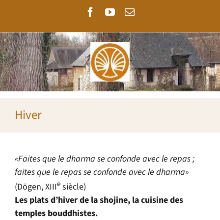
Passer
Facebook
YouTube
Email
au
contenu
Hiver
«Faites que le dharma se confonde avec le repas ;
faites que le repas se confonde avec le dharma»
e
(Dōgen, XIII
siècle)
Les plats d’hiver de la shojine, la cuisine des
temples bouddhistes.